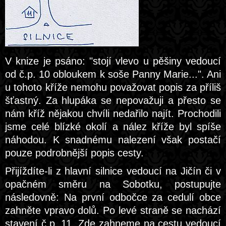
V knize je psáno: "stojí vlevo u pěšiny vedoucí
od č.p. 10 obloukem k soše Panny Marie...". Ani
u tohoto kříže nemohu považovat popis za příliš
šťastný. Za hlupáka se nepovažuji a přesto se
nám kříž nějakou chvíli nedařilo najít. Prochodili
jsme celé blízké okolí a nález kříže byl spíše
náhodou. K snadnému nalezení však postačí
pouze podrobnější popis cesty.
Přijíždíte-li z hlavní silnice vedoucí na Jičín či v
opačném směru na Sobotku, postupujte
následovně: Na první odbočce za cedulí obce
zahněte vpravo dolů. Po levé straně se nachází
stavení č.p. 11. Zde zahneme na cestu vedoucí