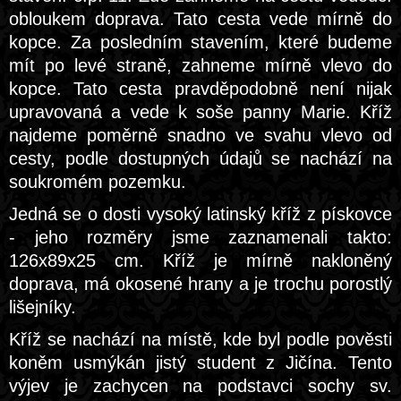
obloukem doprava. Tato cesta vede mírně do
kopce. Za posledním stavením, které budeme
mít po levé straně, zahneme mírně vlevo do
kopce. Tato cesta pravděpodobně není nijak
upravovaná a vede k soše panny Marie. Kříž
najdeme poměrně snadno ve svahu vlevo od
cesty, podle dostupných údajů se nachází na
soukromém pozemku.
Jedná se o dosti vysoký latinský kříž z pískovce
- jeho rozměry jsme zaznamenali takto:
126x89x25 cm. Kříž je mírně nakloněný
doprava, má okosené hrany a je trochu porostlý
lišejníky.
Kříž se nachází na místě, kde byl podle pověsti
koněm usmýkán jistý student z Jičína. Tento
výjev je zachycen na podstavci sochy sv.