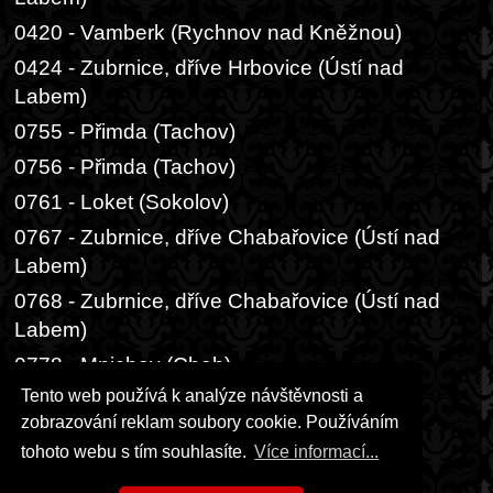
0420 - Vamberk (Rychnov nad Kněžnou)
0424 - Zubrnice, dříve Hrbovice (Ústí nad
Labem)
0755 - Přimda (Tachov)
0756 - Přimda (Tachov)
0761 - Loket (Sokolov)
0767 - Zubrnice, dříve Chabařovice (Ústí nad
Labem)
0768 - Zubrnice, dříve Chabařovice (Ústí nad
Labem)
0778 - Mnichov (Cheb)
Tento web používá k analýze návštěvnosti a
0824 - Moravské Budějovice (Třebíč)
zobrazování reklam soubory cookie. Používáním
1653 - Aš
tohoto webu s tím souhlasíte.
Více informací...
Aš