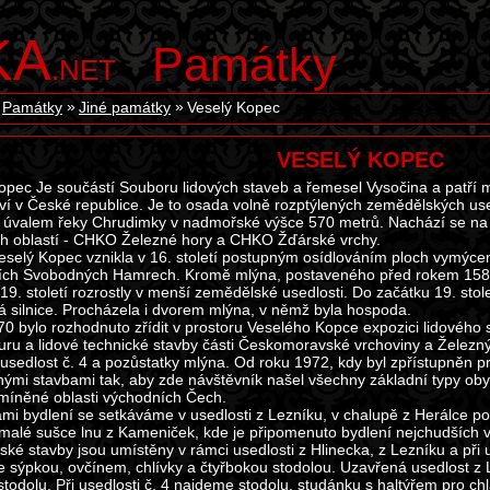
KA
Památky
.NET
Památky
Jiné památky
Veselý Kopec
VESELÝ KOPEC
opec Je součástí Souboru lidových staveb a řemesel Vysočina a patří 
ství v České republice. Je to osada volně rozptýlených zemědělských us
 úvalem řeky Chrudimky v nadmořské výšce 570 metrů. Nachází se n
ch oblastí - CHKO Železné hory a CHKO Žďárské vrchy.
selý Kopec vznikla v 16. století postupným osídlováním ploch vymýcen
ch Svobodných Hamrech. Kromě mlýna, postaveného před rokem 1580, t
 19. století rozrostly v menší zemědělské usedlosti. Do začátku 19. stol
 silnice. Procházela i dvorem mlýna, v němž byla hospoda.
0 bylo rozhodnuto zřídit v prostoru Veselého Kopce expozici lidového sta
turu a lidové technické stavby části Českomoravské vrchoviny a Železn
í usedlost č. 4 a pozůstatky mlýna. Od roku 1972, kdy byl zpřístupněn p
ými stavbami tak, aby zde návštěvník našel všechny základní typy ob
míněné oblasti východních Čech.
mi bydlení se setkáváme v usedlosti z Lezníku, v chalupě z Herálce 
 malé sušce lnu z Kameniček, kde je připomenuto bydlení nejchudších
ké stavby jsou umístěny v rámci usedlosti z Hlinecka, z Lezníku a při u
e sýpkou, ovčínem, chlívky a čtyřbokou stodolou. Uzavřená usedlost z 
stodolu. Při usedlosti č. 4 najdeme stodolu, studánku s haltýřem pro c