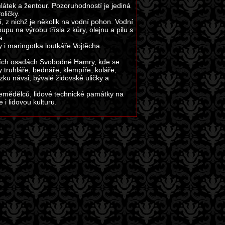
látek a žentour. Pozoruhodností je jediná
oličky.
í, z nichž je několik na vodní pohon. Vodní
u na výrobu třísla z kůry, olejnu a pilu s
a.
 i maringotka loutkáře Vojtěcha
ních osadách Svobodné Hamry, kde se
truhláře, bednáře, klempíře, koláře,
ku návsi, bývalé židovské uličky a
emědělců, lidové technické památky na
 i lidovou kulturu.