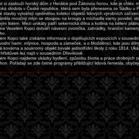
t si zaslouží horský dům z Herálce pod Žákovou horou, kde je chlév, m
boká stodola v České republice, která sem byla přenesena ze Sádku u P
é stavby vytvářejí ojedinělou kolekci objektů lidových výrobních zařízen
áněla moučný mlýn se stoupou na kroupy a míchadla varny povidel, stoup
ým listem. Mezi unikáty patří sekernická dílna a kotlina na bělení plátn
 na Veselém Kopci dotváří návesní zvonička, zahrádky, hraniční kameny
ho.
ém Kopci také získáme informace o doplňujících expozicích v soused
vodní hamr, mlýnice, hospoda a zámeček, a o Možděnici, kde jsou dílny 
 kovárna a soukromý objekt bývalé jednotřídní školy z roku 1814. Ukáz
 hřbitůvek lez najít v sousedním Dřevíkově.
ém Kopci najdeme ukázky bydlení, způsobu života a práce drobných z
hon. Pořádají se zde četné programy přibližující lidová řemesla, obyčeje