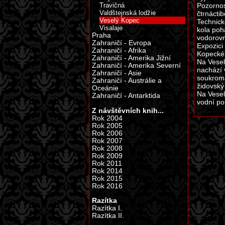
Travičná
Pozornos
Valdštejnská lodžie
čtrnácti
Veselý Kopec
Technick
Visalaje
kola poh
Praha
vodorovn
Zahraničí - Evropa
Expozici
Zahraničí - Afrika
Kopecké
Zahraničí - Amerika Jižní
Na Vesel
Zahraničí - Amerika Severní
nachází 
Zahraničí - Asie
soukromá
Zahraničí - Austrálie a
židovský
Oceánie
Na Vesel
Zahraničí - Antarktida
vodní po
Z návštěvních knih...
Rok 2004
Rok 2005
Rok 2006
Rok 2007
Rok 2008
Rok 2009
Rok 2011
Rok 2014
Rok 2015
Rok 2016
Razítka
Razítka I.
Razítka II.