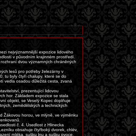
mezi nejvýznamnější expozice lidového
edlostí v původním krajinném prostředí.
a rozhraní dvou významných chráněných
ých lesů pro potřeby železárny v
u byly čtyři chalupy, které se do
etí vedla osadou důležitá cesta, zvaná
vitelství, prezentující lidovou
ých hor. Základem expozice se stala
rvní objekt, se Veselý Kopec doplňuje
ytných, zemědělských a technických
pod Žákovou horou, ve mlýně, ve výměnku
 venkovanů.
sedlosti č. 4. Usedlost z Hlinecka
Lezníku obsahuje čtyřboký dvorek, chlév,
hlazení mléka, sušku lnu a sušku ovoce.