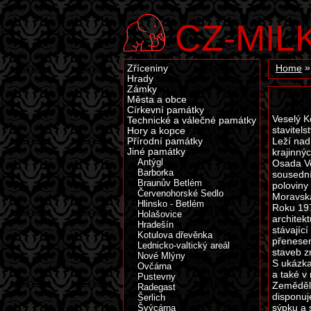
CZ-MIL
Zříceniny
Home
Hrady
Zámky
Města a obce
Církevní památky
Veselý K
Technické a válečné památky
stavitel
Hory a kopce
Leží nad
Přírodní památky
Jiné památky
krajinný
Antýgl
Osada Ve
Barborka
sousední
Braunův Betlém
poloviny
Červenohorské Sedlo
Moravská
Hlinsko - Betlém
Roku 197
Holašovice
architek
Hradešín
stávajíc
Kotulova dřevěnka
přenesen
Lednicko-valtický areál
staveb z
Nové Mlýny
S ukázka
Ovčárna
a také v
Pustevny
Zeměděls
Radegast
disponuj
Šerlich
sýpku a 
Švýcárna