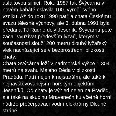
asfaltovou silnicí. Roku 1987 tak Švýcárna v
novém kabátě oslavila 100. výročí svého
vzniku. Až do roku 1990 patřila chata Českému
svazu tělesné výchovy, ale 3. dubna 1991 byla
předána TJ Rudné doly Jeseník. Švýcárnu poté
začali využívat především lyžaři, kterým v
současnosti slouží 200 metrů dlouhý lyžařský
vlek nacházející se v bezprostřední blízkosti
chaty.
Chata Švýcárna leží v nadmořské výšce 1.304
metrů na svahu Malého Děda v blízkosti
Pradědu. Patří nejen k nejstarším, ale také k
nejnavštěvovanějším horským objektům
Jeseníků. Od chaty je výhled nejen na Praděd,
ale také na skupinu Mravenečníku včetně horní
nádrže přečerpávací vodní elektrárny Dlouhé
stráně.