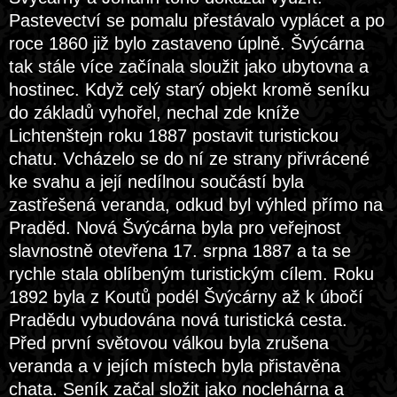
Pastevectví se pomalu přestávalo vyplácet a po
roce 1860 již bylo zastaveno úplně. Švýcárna
tak stále více začínala sloužit jako ubytovna a
hostinec. Když celý starý objekt kromě seníku
do základů vyhořel, nechal zde kníže
Lichtenštejn roku 1887 postavit turistickou
chatu. Vcházelo se do ní ze strany přivrácené
ke svahu a její nedílnou součástí byla
zastřešená veranda, odkud byl výhled přímo na
Praděd. Nová Švýcárna byla pro veřejnost
slavnostně otevřena 17. srpna 1887 a ta se
rychle stala oblíbeným turistickým cílem. Roku
1892 byla z Koutů podél Švýcárny až k úbočí
Pradědu vybudována nová turistická cesta.
Před první světovou válkou byla zrušena
veranda a v jejích místech byla přistavěna
chata. Seník začal složit jako noclehárna a