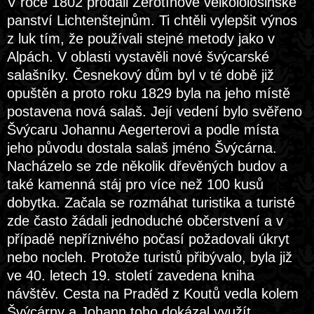
V roce 1802 prodali Žerotínové velkololosinské
panství Lichtenštejnům. Ti chtěli vylepšit výnos
z luk tím, že používali stejné metody jako v
Alpách. V oblasti vystavěli nové švýcarské
salašníky. Česnekový dům byl v té době již
opuštěn a proto roku 1829 byla na jeho místě
postavena nová salaš. Její vedení bylo svěřeno
Švýcaru Johannu Aegerterovi a podle místa
jeho původu dostala salaš jméno Švýcárna.
Nacházelo se zde několik dřevěných budov a
také kamenná stáj pro více než 100 kusů
dobytka. Začala se rozmáhat turistika a turisté
zde často žádali jednoduché občerstvení a v
případě nepříznivého počasí požadovali úkryt
nebo nocleh. Protože turistů přibývalo, byla již
ve 40. letech 19. století zavedena kniha
návštěv. Cesta na Praděd z Koutů vedla kolem
Švýcárny a Johann toho dokázal využít.