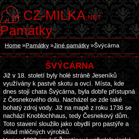
CZ-MILKA
.NET
Památky
Home
Památky
Jiné památky
Švýcárna
ŠVÝCÁRNA
Již v 18. století byly holé stráně Jeseníků
využívány k pastvě skotu a ovcí. Místa, kde
dnes stojí chata Švýcárna, byla dobře přístupná
z Česnekového dolu. Nacházel se zde také
bohatý zdroj vody. Již na mapě z roku 1736 se
nachází Knoblochhaus, tedy Česnekový dům.
Toto stavení sloužilo jako obydlí pro pastýře a
sklad mléčných výrobků.