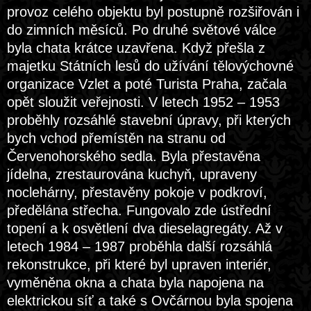
provoz celého objektu byl postupně rozšiřován i
do zimních měsíců. Po druhé světové válce
byla chata krátce uzavřena. Když přešla z
majetku Státních lesů do užívání tělovýchovné
organizace Vzlet a poté Turista Praha, začala
opět sloužit veřejnosti. V letech 1952 – 1953
proběhly rozsáhlé stavební úpravy, při kterých
bych vchod přemístěn na stranu od
Červenohorského sedla. Byla přestavěna
jídelna, zrestaurována kuchyň, upraveny
noclehárny, přestavěny pokoje v podkroví,
předělána střecha. Fungovalo zde ústřední
topení a k osvětlení dva dieselagregáty. Až v
letech 1984 – 1987 proběhla další rozsáhlá
rekonstrukce, při které byl upraven interiér,
vyměněna okna a chata byla napojena na
elektrickou síť a také s Ovčárnou byla spojena