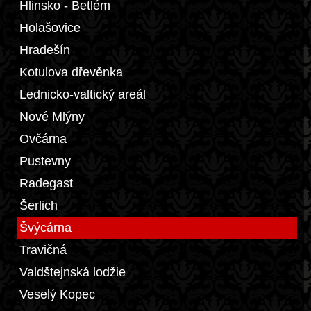
Hlinsko - Betlém
Holašovice
Hradešín
Kotulova dřevěnka
Lednicko-valtický areál
Nové Mlýny
Ovčárna
Pustevny
Radegast
Šerlich
Švýcárna
Travičná
Valdštejnská lodžie
Veselý Kopec