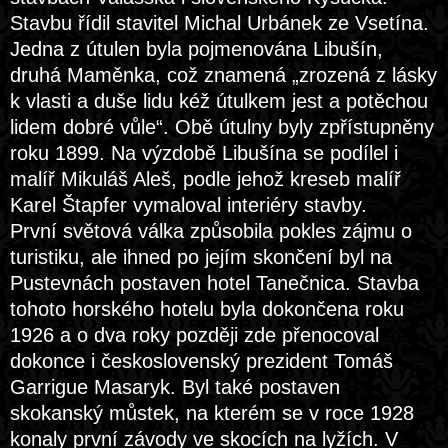
Stavbu řídil stavitel Michal Urbánek ze Vsetína.
Jedna z útulen byla pojmenována Libušín,
druhá Maměnka, což znamená „zrozená z lásky
k vlasti a duše lidu kéž útulkem jest a potěchou
lidem dobré vůle“. Obě útulny byly zpřístupněny
roku 1899. Na výzdobě Libušína se podílel i
malíř Mikuláš Aleš, podle jehož kreseb malíř
Karel Štapfer vymaloval interiéry stavby.
První světová válka způsobila pokles zájmu o
turistiku, ale ihned po jejím skončení byl na
Pustevnách postaven hotel Tanečnica. Stavba
tohoto horského hotelu byla dokončena roku
1926 a o dva roky později zde přenocoval
dokonce i československý prezident Tomáš
Garrigue Masaryk. Byl také postaven
skokanský můstek, na kterém se v roce 1928
konaly první závody ve skocích na lyžích. V