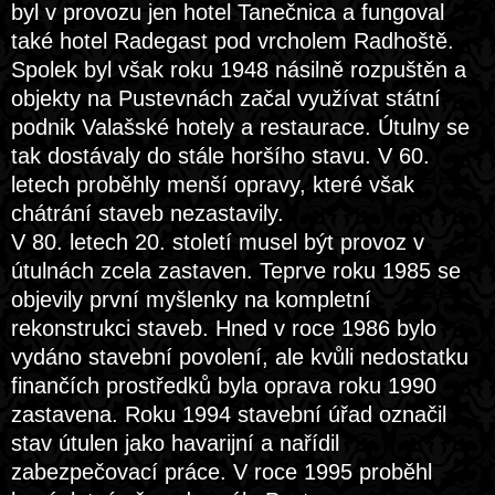
byl v provozu jen hotel Tanečnica a fungoval
také hotel Radegast pod vrcholem Radhoště.
Spolek byl však roku 1948 násilně rozpuštěn a
objekty na Pustevnách začal využívat státní
podnik Valašské hotely a restaurace. Útulny se
tak dostávaly do stále horšího stavu. V 60.
letech proběhly menší opravy, které však
chátrání staveb nezastavily.
V 80. letech 20. století musel být provoz v
útulnách zcela zastaven. Teprve roku 1985 se
objevily první myšlenky na kompletní
rekonstrukci staveb. Hned v roce 1986 bylo
vydáno stavební povolení, ale kvůli nedostatku
finančích prostředků byla oprava roku 1990
zastavena. Roku 1994 stavební úřad označil
stav útulen jako havarijní a nařídil
zabezpečovací práce. V roce 1995 proběhl