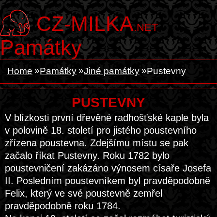
CZ-MILKA
.NET
Památky
Home
Památky
Jiné památky
Pustevny
PUSTEVNY
V blízkosti první dřevěné radhošťské kaple byla
v polovině 18. století pro jistého poustevního
zřízena poustevna. Zdejšímu místu se pak
začalo říkat Pustevny. Roku 1782 bylo
poustevničení zakázáno výnosem císaře Josefa
II. Posledním poustevníkem byl pravděpodobně
Felix, který ve své poustevně zemřel
pravděpodobně roku 1784.