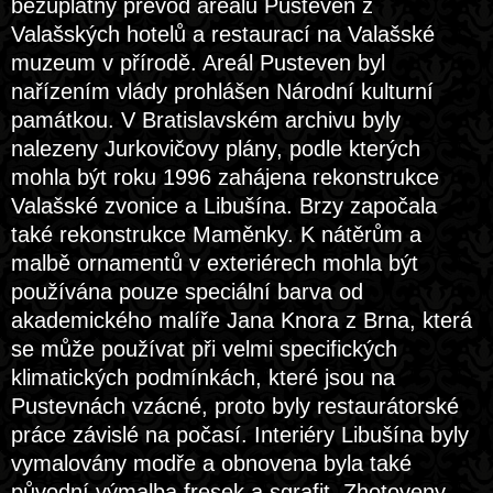
bezúplatný převod areálu Pusteven z
Valašských hotelů a restaurací na Valašské
muzeum v přírodě. Areál Pusteven byl
nařízením vlády prohlášen Národní kulturní
památkou. V Bratislavském archivu byly
nalezeny Jurkovičovy plány, podle kterých
mohla být roku 1996 zahájena rekonstrukce
Valašské zvonice a Libušína. Brzy započala
také rekonstrukce Maměnky. K nátěrům a
malbě ornamentů v exteriérech mohla být
používána pouze speciální barva od
akademického malíře Jana Knora z Brna, která
se může používat při velmi specifických
klimatických podmínkách, které jsou na
Pustevnách vzácné, proto byly restaurátorské
práce závislé na počasí. Interiéry Libušína byly
vymalovány modře a obnovena byla také
původní výmalba fresek a sgrafit. Zhotoveny