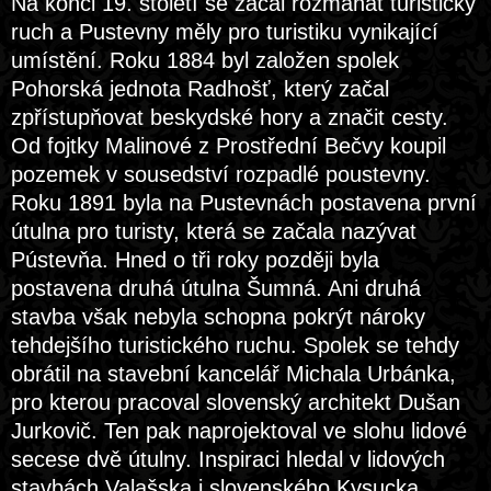
Na konci 19. století se začal rozmáhat turistický
ruch a Pustevny měly pro turistiku vynikající
umístění. Roku 1884 byl založen spolek
Pohorská jednota Radhošť, který začal
zpřístupňovat beskydské hory a značit cesty.
Od fojtky Malinové z Prostřední Bečvy koupil
pozemek v sousedství rozpadlé poustevny.
Roku 1891 byla na Pustevnách postavena první
útulna pro turisty, která se začala nazývat
Pústevňa. Hned o tři roky později byla
postavena druhá útulna Šumná. Ani druhá
stavba však nebyla schopna pokrýt nároky
tehdejšího turistického ruchu. Spolek se tehdy
obrátil na stavební kancelář Michala Urbánka,
pro kterou pracoval slovenský architekt Dušan
Jurkovič. Ten pak naprojektoval ve slohu lidové
secese dvě útulny. Inspiraci hledal v lidových
stavbách Valašska i slovenského Kysucka.