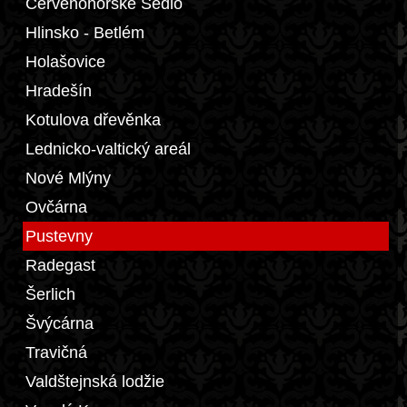
Červenohorské Sedlo
Hlinsko - Betlém
Holašovice
Hradešín
Kotulova dřevěnka
Lednicko-valtický areál
Nové Mlýny
Ovčárna
Pustevny
Radegast
Šerlich
Švýcárna
Travičná
Valdštejnská lodžie