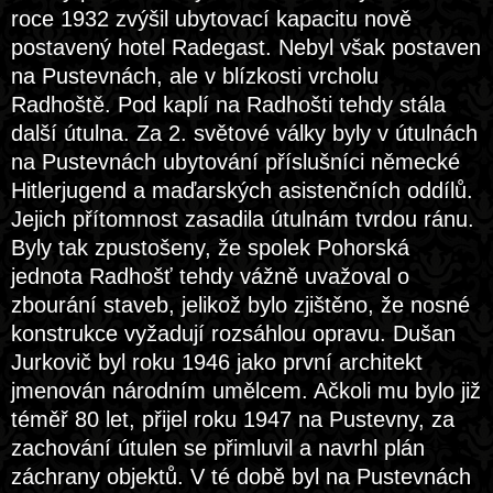
roce 1932 zvýšil ubytovací kapacitu nově
postavený hotel Radegast. Nebyl však postaven
na Pustevnách, ale v blízkosti vrcholu
Radhoště. Pod kaplí na Radhošti tehdy stála
další útulna. Za 2. světové války byly v útulnách
na Pustevnách ubytování příslušníci německé
Hitlerjugend a maďarských asistenčních oddílů.
Jejich přítomnost zasadila útulnám tvrdou ránu.
Byly tak zpustošeny, že spolek Pohorská
jednota Radhošť tehdy vážně uvažoval o
zbourání staveb, jelikož bylo zjištěno, že nosné
konstrukce vyžadují rozsáhlou opravu. Dušan
Jurkovič byl roku 1946 jako první architekt
jmenován národním umělcem. Ačkoli mu bylo již
téměř 80 let, přijel roku 1947 na Pustevny, za
zachování útulen se přimluvil a navrhl plán
záchrany objektů. V té době byl na Pustevnách