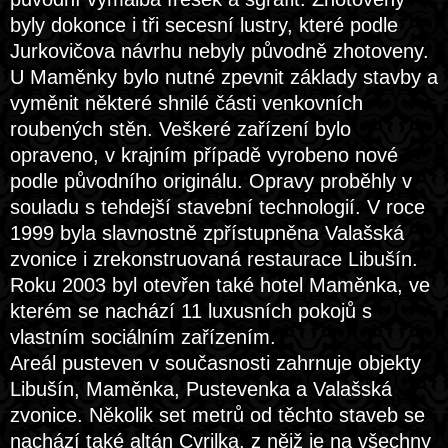
byly dokonce i tři secesní lustry, které podle
Jurkovičova návrhu nebyly původně zhotoveny.
U Maměnky bylo nutné zpevnit základy stavby a
vyměnit některé shnilé části venkovních
roubených stěn. Veškeré zařízení bylo
opraveno, v krajním případě vyrobeno nové
podle původního originálu. Opravy proběhly v
souladu s tehdejší stavební technologií. V roce
1999 byla slavnostně zpřístupněna Valašská
zvonice i zrekonstruovaná restaurace Libušín.
Roku 2003 byl otevřen také hotel Maměnka, ve
kterém se nachází 11 luxusních pokojů s
vlastním sociálním zařízením.
Areál pusteven v současnosti zahrnuje objekty
Libušín, Maměnka, Pustevenka a Valašská
zvonice. Několik set metrů od těchto staveb se
nachází také altán Cyrilka, z nějž je na všechny