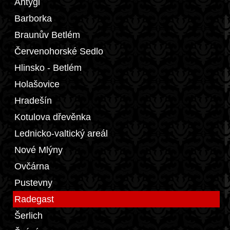
Antýgl
Barborka
Braunův Betlém
Červenohorské Sedlo
Hlinsko - Betlém
Holašovice
Hradešín
Kotulova dřevěnka
Lednicko-valtický areál
Nové Mlýny
Ovčárna
Pustevny
Radegast
Šerlich