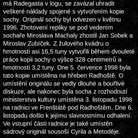
má Radegasta v logu, se zavázal uhradit
veškeré náklady spojené s vytvořením kopie
sochy. Originál sochy byl odvezen v květnu
1996. Zhotovení repliky se pod vedením
sochaře Miroslava Machaly zhostil Jan Sobek a
Miroslav Zubíček. Z žulového kvádru o
hmotnosti asi 16,5 tuny vytvořili během dvouleté
práce kopii sochy o výšce 328 centimetrů a
hmotnosti 3,2 tuny. Dne 5. července 1998 byla
tato kopie umístěna na hřeben Radhoště. O
umístění originálu se vedly dlouhé a bouřlivé
diskuze, ale nakonec byla socha z rozhodnutí
ministerstva kultury umístěna 3. listopadu 1998
na radnici ve Frenštátě pod Radhoštěm. Dne 6.
listopadu došlo k jejímu slavnostnímu odhalení.
Ve vstupní části radnice je také umístěn
sádrový originál sousoší Cyrila a Metoděje.