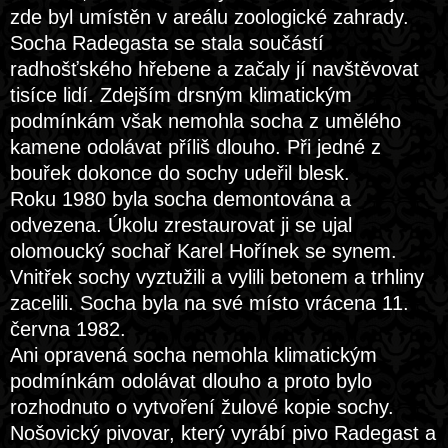
zde byl umístěn v areálu zoologické zahrady.
Socha Radegasta se stala součástí
radhošťského hřebene a začaly jí navštěvovat
tisíce lidí. Zdejším drsným klimatickým
podmínkám však nemohla socha z umělého
kamene odolávat příliš dlouho. Při jedné z
bouřek dokonce do sochy udeřil blesk.
Roku 1980 byla socha demontována a
odvezena. Úkolu zrestaurovat ji se ujal
olomoucký sochař Karel Hořínek se synem.
Vnitřek sochy vyztužili a vylili betonem a trhliny
zacelili. Socha byla na své místo vrácena 11.
června 1982.
Ani opravená socha nemohla klimatickým
podmínkám odolávat dlouho a proto bylo
rozhodnuto o vytvoření žulové kopie sochy.
Nošovický pivovar, který vyrábí pivo Radegast a