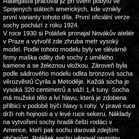
Radegasta pracoval již při svém pobytu ve
Spojených státech amerických, kde vznikly
první varianty tohoto díla. První oficiální verze
sochy pochází z roku 1924.
V roce 1930 si Polášek pronajal Novákův ateliér
v Praze a vytvořil zde zhruba metr vysoký
model. Podle tohoto modelu byly ve slévárně
firmy maška odlity dvě sochy z umělého
kamene a se železnou vložkou. Zároveň byla
podle sádrového modelu odlita bronzová socha
věrozvěstů Cyrila a Metoděje. Každá socha je
vysoká 320 centimetrů a váží 1,4 tuny. Socha
má mužské tělo a lví hlavu, která je zdobena
přilbicí v podobě býčí hlavy s rohy. V pravé ruce
drží roh hojnosti a v levé ruce sekeru. Náklady
na vytvoření sochy hradili čeští rodáci v
Americe, kteří pak sochu darovali zdejším
občanům. Polášek sochu věnoval prvnímu