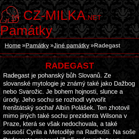
CZ-MILKA
.NET
Památky
Home
Památky
Jiné památky
Radegast
RADEGAST
Radegast je pohanský bůh Slovanů. Ze
slovanské mytologie je známý také jako Dažbog
nebo Svarožic. Je bohem hojnosti, slunce a
úrody. Jeho sochu se rozhodl vytvořit
frenštátský sochař Albín Polášek. Ten zhotovil
mimo jiných také sochu prezidenta Wilsona v
Praze, která se však nedochovala, a také
sousoší Cyrila a Metoděje na Radhošti. Na soše