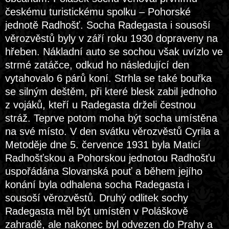
českému turistickému spolku – Pohorské
jednotě Radhošť. Socha Radegasta i sousoší
věrozvěstů byly v září roku 1930 dopraveny na
hřeben. Nákladní auto se sochou však uvízlo ve
strmé zatáčce, odkud ho následující den
vytahovalo 6 párů koní. Strhla se také bouřka
se silným deštěm, při které blesk zabil jednoho
z vojáků, kteří u Radegasta drželi čestnou
stráž. Teprve potom moha být socha umístěna
na své místo. V den svátku věrozvěstů Cyrila a
Metoděje dne 5. července 1931 byla Maticí
Radhošťskou a Pohorskou jednotou Radhošťu
uspořádána Slovanská pouť a během jejího
konání byla odhalena socha Radegasta i
sousoší věrozvěstů. Druhý odlitek sochy
Radegasta měl být umístěn v Poláškově
zahradě, ale nakonec byl odvezen do Prahy a