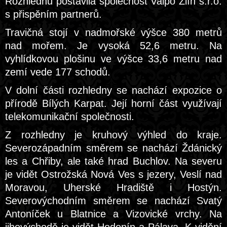
Rozhlednu postavila společnost Valpo Zlín s.r.o.
s přispěním partnerů.
Travičná stojí v nadmořské výšce 380 metrů
nad mořem. Je vysoká 52,6 metru. Na
vyhlídkovou plošinu ve výšce 33,6 metru nad
zemí vede 177 schodů.
V dolní části rozhledny se nachází expozice o
přírodě Bílých Karpat. Její horní část využívají
telekomunikační společnosti.
Z rozhledny je kruhový výhled do kraje.
Severozápadním směrem se nachází Ždánický
les a Chřiby, ale také hrad Buchlov. Na severu
je vidět Ostrožská Nová Ves s jezery, Veslí nad
Moravou, Uherské Hradiště i Hostýn.
Severovýchodním směrem se nachází Svatý
Antoníček u Blatnice a Vizovické vrchy. Na