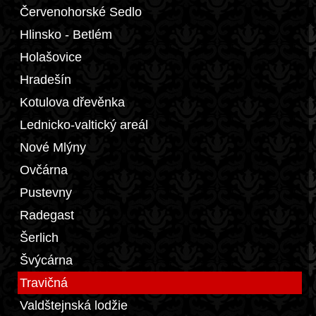
Červenohorské Sedlo
Hlinsko - Betlém
Holašovice
Hradešín
Kotulova dřevěnka
Lednicko-valtický areál
Nové Mlýny
Ovčárna
Pustevny
Radegast
Šerlich
Švýcárna
Travičná
Valdštejnská lodžie