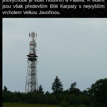
jihovýchodě je vidět Hodonín a Pálava. K vidění
jsou však především Bílé Karpaty s nejvyšším
vrcholem Velkou Javořinou.