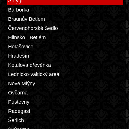
Antýgl
Barborka
Braunův Betlém
Červenohorské Sedlo
Hlinsko - Betlém
Holašovice
Hradešín
Kotulova dřevěnka
Lednicko-valtický areál
Nové Mlýny
Ovčárna
Pustevny
Radegast
Šerlich