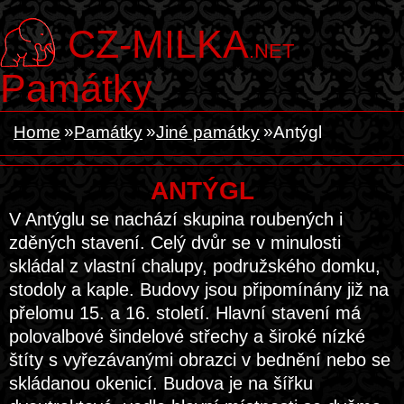
CZ-MILKA
.NET
Památky
Home
Památky
Jiné památky
Antýgl
ANTÝGL
V Antýglu se nachází skupina roubených i
zděných stavení. Celý dvůr se v minulosti
skládal z vlastní chalupy, podružského domku,
stodoly a kaple. Budovy jsou připomínány již na
přelomu 15. a 16. století. Hlavní stavení má
polovalbové šindelové střechy a široké nízké
štíty s vyřezávanými obrazci v bednění nebo se
skládanou okenicí. Budova je na šířku