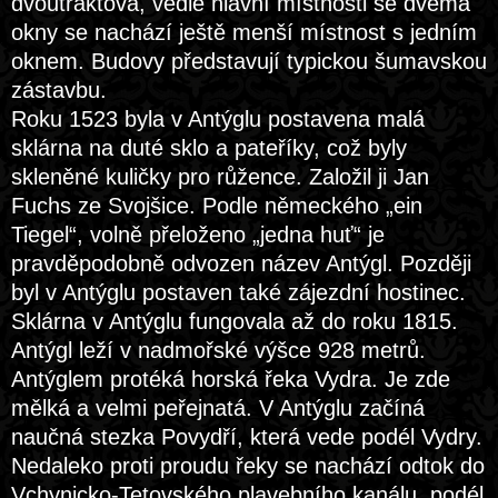
dvoutraktová, vedle hlavní místnosti se dvěma
okny se nachází ještě menší místnost s jedním
oknem. Budovy představují typickou šumavskou
zástavbu.
Roku 1523 byla v Antýglu postavena malá
sklárna na duté sklo a pateříky, což byly
skleněné kuličky pro růžence. Založil ji Jan
Fuchs ze Svojšice. Podle německého „ein
Tiegel“, volně přeloženo „jedna huť“ je
pravděpodobně odvozen název Antýgl. Později
byl v Antýglu postaven také zájezdní hostinec.
Sklárna v Antýglu fungovala až do roku 1815.
Antýgl leží v nadmořské výšce 928 metrů.
Antýglem protéká horská řeka Vydra. Je zde
mělká a velmi peřejnatá. V Antýglu začíná
naučná stezka Povydří, která vede podél Vydry.
Nedaleko proti proudu řeky se nachází odtok do
Vchynicko-Tetovského plavebního kanálu, podél