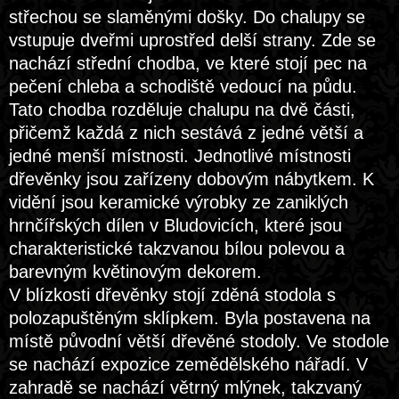
střechou se slaměnými došky. Do chalupy se
vstupuje dveřmi uprostřed delší strany. Zde se
nachází střední chodba, ve které stojí pec na
pečení chleba a schodiště vedoucí na půdu.
Tato chodba rozděluje chalupu na dvě části,
přičemž každá z nich sestává z jedné větší a
jedné menší místnosti. Jednotlivé místnosti
dřevěnky jsou zařízeny dobovým nábytkem. K
vidění jsou keramické výrobky ze zaniklých
hrnčířských dílen v Bludovicích, které jsou
charakteristické takzvanou bílou polevou a
barevným květinovým dekorem.
V blízkosti dřevěnky stojí zděná stodola s
polozapuštěným sklípkem. Byla postavena na
místě původní větší dřevěné stodoly. Ve stodole
se nachází expozice zemědělského nářadí. V
zahradě se nachází větrný mlýnek, takzvaný