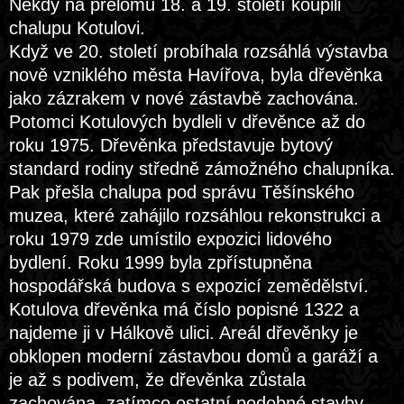
Někdy na přelomu 18. a 19. století koupili
chalupu Kotulovi.
Když ve 20. století probíhala rozsáhlá výstavba
nově vzniklého města Havířova, byla dřevěnka
jako zázrakem v nové zástavbě zachována.
Potomci Kotulových bydleli v dřevěnce až do
roku 1975. Dřevěnka představuje bytový
standard rodiny středně zámožného chalupníka.
Pak přešla chalupa pod správu Těšínského
muzea, které zahájilo rozsáhlou rekonstrukci a
roku 1979 zde umístilo expozici lidového
bydlení. Roku 1999 byla zpřístupněna
hospodářská budova s expozicí zemědělství.
Kotulova dřevěnka má číslo popisné 1322 a
najdeme ji v Hálkově ulici. Areál dřevěnky je
obklopen moderní zástavbou domů a garáží a
je až s podivem, že dřevěnka zůstala
zachována, zatímco ostatní podobné stavby