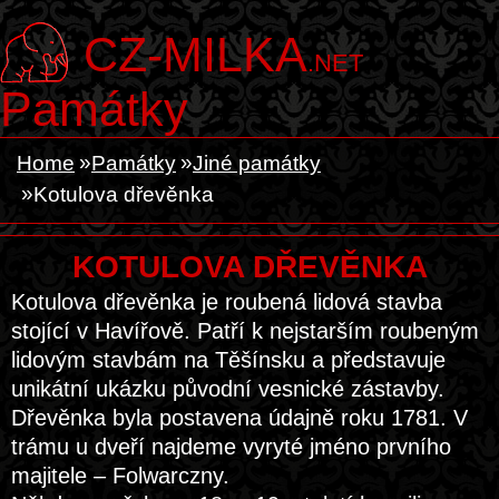
CZ-MILKA
.NET
Památky
Home
Památky
Jiné památky
Kotulova dřevěnka
KOTULOVA DŘEVĚNKA
Kotulova dřevěnka je roubená lidová stavba
stojící v Havířově. Patří k nejstarším roubeným
lidovým stavbám na Těšínsku a představuje
unikátní ukázku původní vesnické zástavby.
Dřevěnka byla postavena údajně roku 1781. V
trámu u dveří najdeme vyryté jméno prvního
majitele – Folwarczny.