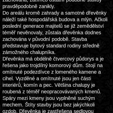
pravděpodobně zanikly.
Do areálu kromě zahrady a samotné dřevěnky
náleží také hospodářská budova a mlýn. Ačkoli
poslední generace majitelů se již zemědělství
téměř nevěnovaly, zůstala dřevěnka dodnes
zachována v původní podobě. Stavba
představuje bytový standard rodiny středně
zámožného chalupníka.
Dřevěnka má obdélně čtvercový půdorys a je
řešena jako trojdílný komorový dům. Stojí na
omítnuté podezdívce z lomeného kamene a
cihel. Vyzděné a omítnuté jsou jen části
interiérů, komín a pec. Většina chalupy je
roubená z téměř neopracovávaných kmenů.
Spáry mezi kmeny jsou vyplněné suchým
mechem. Štíty stavby jsou bez jakýchkoli
ozdob. Dřevěnka je zastřešena sedlovou