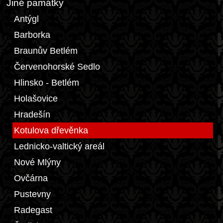
Jiné památky
Antýgl
Barborka
Braunův Betlém
Červenohorské Sedlo
Hlinsko - Betlém
Holašovice
Hradešín
Kotulova dřevěnka
Lednicko-valtický areál
Nové Mlýny
Ovčárna
Pustevny
Radegast