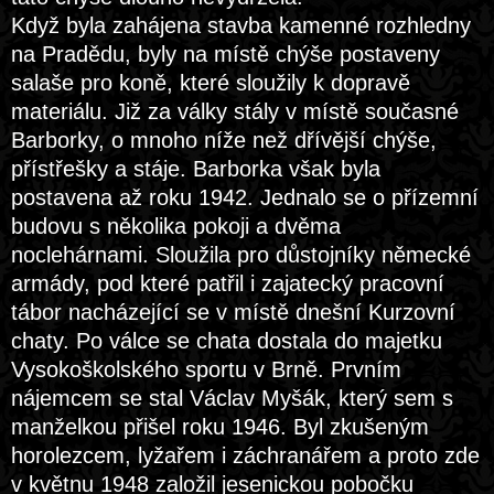
Když byla zahájena stavba kamenné rozhledny
na Pradědu, byly na místě chýše postaveny
salaše pro koně, které sloužily k dopravě
materiálu. Již za války stály v místě současné
Barborky, o mnoho níže než dřívější chýše,
přístřešky a stáje. Barborka však byla
postavena až roku 1942. Jednalo se o přízemní
budovu s několika pokoji a dvěma
noclehárnami. Sloužila pro důstojníky německé
armády, pod které patřil i zajatecký pracovní
tábor nacházející se v místě dnešní Kurzovní
chaty. Po válce se chata dostala do majetku
Vysokoškolského sportu v Brně. Prvním
nájemcem se stal Václav Myšák, který sem s
manželkou přišel roku 1946. Byl zkušeným
horolezcem, lyžařem i záchranářem a proto zde
v květnu 1948 založil jesenickou pobočku