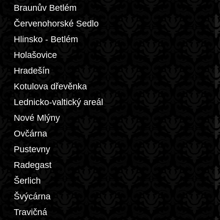
Braunův Betlém
Červenohorské Sedlo
Hlinsko - Betlém
Holašovice
Hradešín
Kotulova dřevěnka
Lednicko-valtický areál
Nové Mlýny
Ovčárna
Pustevny
Radegast
Šerlich
Švýcárna
Travičná