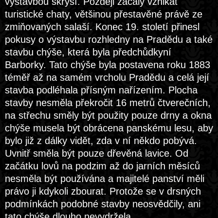
výstavbou skrýší. Později začaly vznikat
turistické chaty, většinou přestavěné právě ze
zmiňovaných salaší. Konec 19. století přinesl
pokusy o výstavbu rozhledny na Pradědu a také
stavbu chýše, která byla předchůdkyní
Barborky. Tato chýše byla postavena roku 1883
téměř až na samém vrcholu Pradědu a celá její
stavba podléhala přísným nařízením. Plocha
stavby nesměla překročit 16 metrů čtverečních,
na střechu směly být použity pouze drny a okna
chýše musela být obrácena panskému lesu, aby
bylo již z dálky vidět, zda v ní někdo pobývá.
Uvnitř směla být pouze dřevěná lavice. Od
začátku lovů na podzim až do jarních měsíců
nesměla být používána a majitelé panství měli
právo ji kdykoli zbourat. Protože se v drsných
podmínkách podobné stavby neosvědčily, ani
tato chýše dlouho nevydržela.