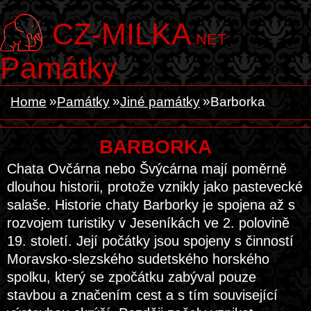
CZ-MILKA
.NET
Památky
Home
Památky
Jiné památky
Barborka
BARBORKA
Chata Ovčárna nebo Švýcárna mají poměrně
dlouhou historii, protože vznikly jako pastevecké
salaše. Historie chaty Barborky je spojena až s
rozvojem turistiky v Jeseníkách ve 2. polovině
19. století. Její počátky jsou spojeny s činností
Moravsko-slezského sudetského horského
spolku, který se zpočátku zabýval pouze
stavbou a značením cest a s tím související