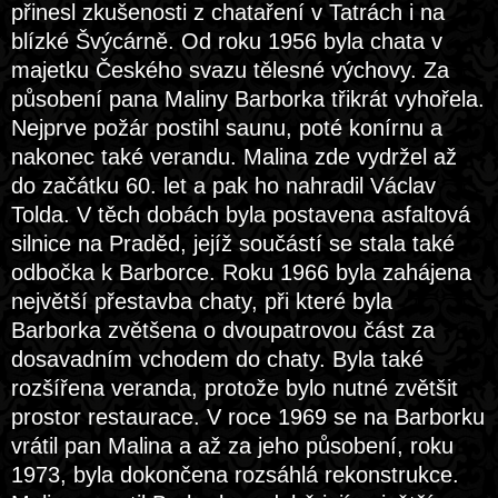
přinesl zkušenosti z chataření v Tatrách i na
blízké Švýcárně. Od roku 1956 byla chata v
majetku Českého svazu tělesné výchovy. Za
působení pana Maliny Barborka třikrát vyhořela.
Nejprve požár postihl saunu, poté konírnu a
nakonec také verandu. Malina zde vydržel až
do začátku 60. let a pak ho nahradil Václav
Tolda. V těch dobách byla postavena asfaltová
silnice na Praděd, jejíž součástí se stala také
odbočka k Barborce. Roku 1966 byla zahájena
největší přestavba chaty, při které byla
Barborka zvětšena o dvoupatrovou část za
dosavadním vchodem do chaty. Byla také
rozšířena veranda, protože bylo nutné zvětšit
prostor restaurace. V roce 1969 se na Barborku
vrátil pan Malina a až za jeho působení, roku
1973, byla dokončena rozsáhlá rekonstrukce.