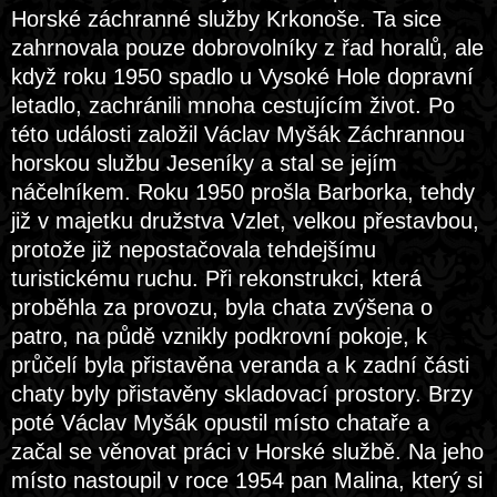
Horské záchranné služby Krkonoše. Ta sice
zahrnovala pouze dobrovolníky z řad horalů, ale
když roku 1950 spadlo u Vysoké Hole dopravní
letadlo, zachránili mnoha cestujícím život. Po
této události založil Václav Myšák Záchrannou
horskou službu Jeseníky a stal se jejím
náčelníkem. Roku 1950 prošla Barborka, tehdy
již v majetku družstva Vzlet, velkou přestavbou,
protože již nepostačovala tehdejšímu
turistickému ruchu. Při rekonstrukci, která
proběhla za provozu, byla chata zvýšena o
patro, na půdě vznikly podkrovní pokoje, k
průčelí byla přistavěna veranda a k zadní části
chaty byly přistavěny skladovací prostory. Brzy
poté Václav Myšák opustil místo chataře a
začal se věnovat práci v Horské službě. Na jeho
místo nastoupil v roce 1954 pan Malina, který si