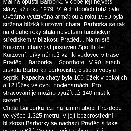
Malina opustil Barborku v době její největší
slávy, až roku 1979. V těch dobách totiž byla
Ovčárna využívána armádou a roku 1980 byla
stržena blízká Kurzovní chata. Barborka se tak
na dlouhé roky stala největším turistickým
střediskem v blízkosti Pradědu. Na místě
Kurzovní chaty byl postaven Sporthotel
Kurzovní, díky němuž vznikl vodovod v trase
Praděd – Barborka – Sporthotel. V 90. letech
získala Barborka parkoviště, čističku vody a
septik. Kapacita chaty byla 100 lůžek v pokojích
a 12 lůžek ve dvou noclehárnách. Pro
stravování je možno využít až 140 míst k
sezení.
Chata Barborka leží na jižním úbočí Pra-dědu
ve výšce 1.325 metrů. V její bezprostřední
blízkosti Barborky se nachází Praděd a také
pramen Bílé Opavy. Turista absolvující