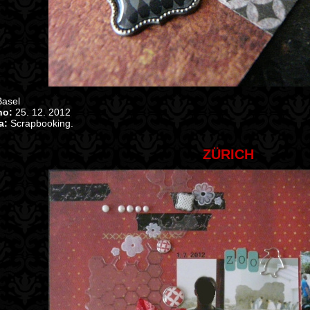
asel
no:
25. 12. 2012
a:
Scrapbooking.
ZÜRICH