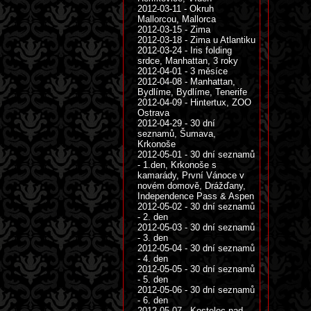
2012-03-11 - Okruh
Mallorcou, Mallorca
2012-03-15 - Zima
2012-03-18 - Zima u Atlantiku
2012-03-24 - Iris folding
srdce, Manhattan, 3 roky
2012-04-01 - 3 měsíce
2012-04-08 - Manhattan,
Bydlíme, Bydlíme, Tenerife
2012-04-09 - Hintertux, ZOO
Ostrava
2012-04-29 - 30 dní
seznamů, Šumava,
Krkonoše
2012-05-01 - 30 dní seznamů
- 1.den, Krkonoše s
kamarády, První Vánoce v
novém domově, Drážďany,
Independence Pass & Aspen
2012-05-02 - 30 dní seznamů
- 2. den
2012-05-03 - 30 dní seznamů
- 3. den
2012-05-04 - 30 dní seznamů
- 4. den
2012-05-05 - 30 dní seznamů
- 5. den
2012-05-06 - 30 dní seznamů
- 6. den
2012-05-07 - Kostelec nad