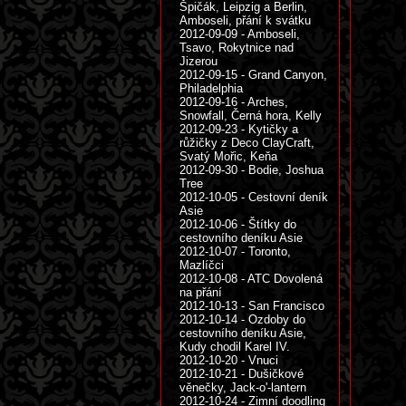
Špičák, Leipzig a Berlin,
Amboseli, přání k svátku
2012-09-09 - Amboseli,
Tsavo, Rokytnice nad
Jizerou
2012-09-15 - Grand Canyon,
Philadelphia
2012-09-16 - Arches,
Snowfall, Černá hora, Kelly
2012-09-23 - Kytičky a
růžičky z Deco ClayCraft,
Svatý Mořic, Keňa
2012-09-30 - Bodie, Joshua
Tree
2012-10-05 - Cestovní deník
Asie
2012-10-06 - Štítky do
cestovního deníku Asie
2012-10-07 - Toronto,
Mazlíčci
2012-10-08 - ATC Dovolená
na přání
2012-10-13 - San Francisco
2012-10-14 - Ozdoby do
cestovního deníku Asie,
Kudy chodil Karel IV.
2012-10-20 - Vnuci
2012-10-21 - Dušičkové
věnečky, Jack-o'-lantern
2012-10-24 - Zimní doodling