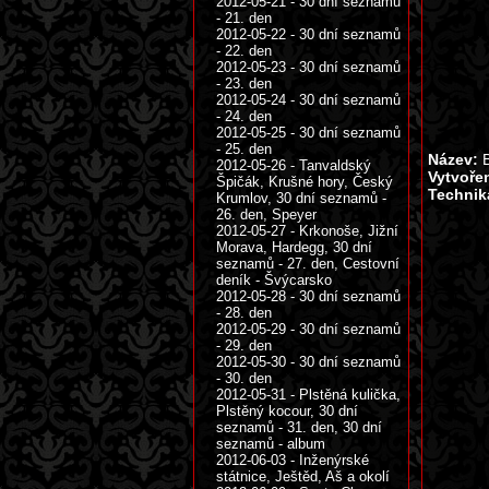
2012-05-21 - 30 dní seznamů
- 21. den
2012-05-22 - 30 dní seznamů
- 22. den
2012-05-23 - 30 dní seznamů
- 23. den
2012-05-24 - 30 dní seznamů
- 24. den
2012-05-25 - 30 dní seznamů
- 25. den
Název:
B
2012-05-26 - Tanvaldský
Vytvoře
Špičák, Krušné hory, Český
Technik
Krumlov, 30 dní seznamů -
26. den, Speyer
2012-05-27 - Krkonoše, Jižní
Morava, Hardegg, 30 dní
seznamů - 27. den, Cestovní
deník - Švýcarsko
2012-05-28 - 30 dní seznamů
- 28. den
2012-05-29 - 30 dní seznamů
- 29. den
2012-05-30 - 30 dní seznamů
- 30. den
2012-05-31 - Plstěná kulička,
Plstěný kocour, 30 dní
seznamů - 31. den, 30 dní
seznamů - album
2012-06-03 - Inženýrské
státnice, Ještěd, Aš a okolí