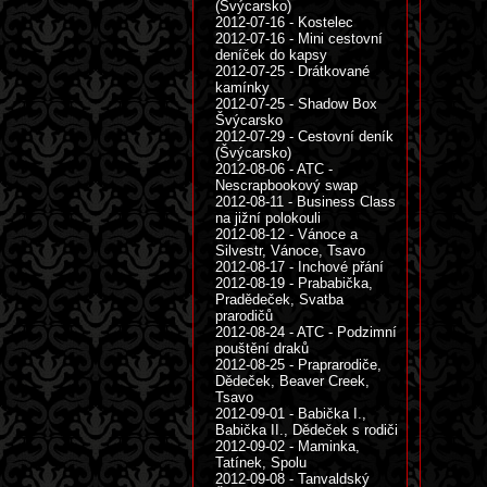
(Švýcarsko)
2012-07-16 - Kostelec
2012-07-16 - Mini cestovní
deníček do kapsy
2012-07-25 - Drátkované
kamínky
2012-07-25 - Shadow Box
Švýcarsko
2012-07-29 - Cestovní deník
(Švýcarsko)
2012-08-06 - ATC -
Nescrapbookový swap
2012-08-11 - Business Class
na jižní polokouli
2012-08-12 - Vánoce a
Silvestr, Vánoce, Tsavo
2012-08-17 - Inchové přání
2012-08-19 - Prababička,
Pradědeček, Svatba
prarodičů
2012-08-24 - ATC - Podzimní
pouštění draků
2012-08-25 - Praprarodiče,
Dědeček, Beaver Creek,
Tsavo
2012-09-01 - Babička I.,
Babička II., Dědeček s rodiči
2012-09-02 - Maminka,
Tatínek, Spolu
2012-09-08 - Tanvaldský