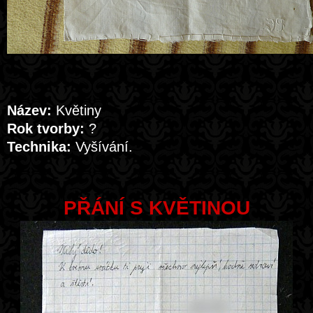
Název:
Květiny
Rok tvorby:
?
Technika:
Vyšívání.
PŘÁNÍ S KVĚTINOU