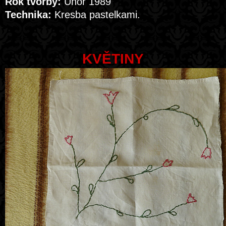
Rok tvorby:
Únor 1989
Technika:
Kresba pastelkami.
KVĚTINY