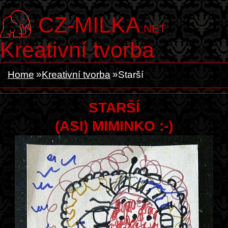
CZ-MILKA
.NET
Kreativní tvorba
Home
Kreativní tvorba
Starší
STARŠÍ
(ASI) MIMINKO :-)