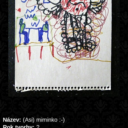
Název:
(Asi) miminko :-)
Rok tvorby:
?