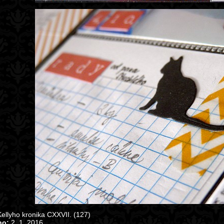
ellyho kronika CXXVII. (127)
no:
2. 1. 2016