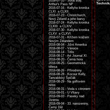
2016-07-10 - Surat Bay,
Technik
Arthur's Pass NP
2016-07-16 - Kellyho kronika
CLXI. a CLXII.
2016-07-23 - Christchurch,
Nový Zéland a jeho barvy
2016-07-24 - Kellyho kronika
CLXIII. a CLXIV.
2016-07-30 - Kellyho kronika
CLXV. a CLXVI.
2016-07-31 - Křížem krážem
Novým Zélandem
2016-08-04 - Jižní Amerika
2016-08-07 - Vánoce
2016-08-14 - Titlis
2016-08-17 - Art Journal XI.
2016-08-20 - Černá hora
2016-08-25 - Geometrická
tělesa
2016-08-26 - Přírodniny
2016-08-28 - Kocour Kelly,
Tanvaldský Špičák
2016-08-29 - Na golfovém
hřišti
2016-08-31 - Voda s citronem
2016-09-01 - U Vltavy
2016-09-03 - Paseky nad
Jizerou
2016-09-04 - 33. narozeniny,
Černý Důl