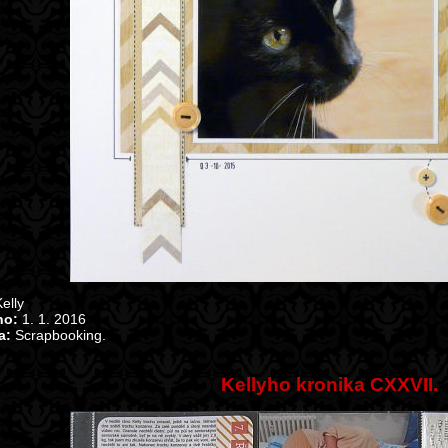
elly
no:
1. 1. 2016
a:
Scrapbooking.
Kellyho kronika CXXVII.