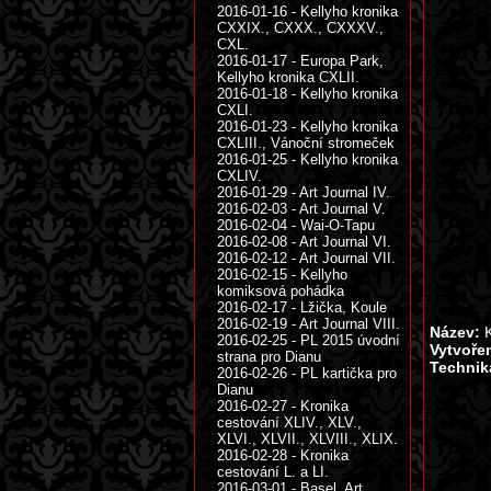
2016-01-16 - Kellyho kronika
CXXIX., CXXX., CXXXV.,
CXL.
2016-01-17 - Europa Park,
Kellyho kronika CXLII.
2016-01-18 - Kellyho kronika
CXLI.
2016-01-23 - Kellyho kronika
CXLIII., Vánoční stromeček
2016-01-25 - Kellyho kronika
CXLIV.
2016-01-29 - Art Journal IV.
2016-02-03 - Art Journal V.
2016-02-04 - Wai-O-Tapu
2016-02-08 - Art Journal VI.
2016-02-12 - Art Journal VII.
2016-02-15 - Kellyho
komiksová pohádka
2016-02-17 - Lžička, Koule
2016-02-19 - Art Journal VIII.
Název:
K
2016-02-25 - PL 2015 úvodní
Vytvoře
strana pro Dianu
Technik
2016-02-26 - PL kartička pro
Dianu
2016-02-27 - Kronika
cestování XLIV., XLV.,
XLVI., XLVII., XLVIII., XLIX.
2016-02-28 - Kronika
cestování L. a LI.
2016-03-01 - Basel, Art