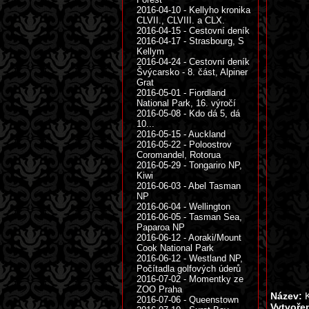
2016-04-10 - Kellyho kronika
CLVII., CLVIII. a CLX.
2016-04-15 - Cestovní deník
2016-04-17 - Strasbourg, S
Kellym
2016-04-24 - Cestovní deník
Švýcarsko - 8. část, Alpiner
Grat
2016-05-01 - Fiordland
National Park, 16. výročí
2016-05-08 - Kdo dá 5, dá
10...
2016-05-15 - Auckland
2016-05-22 - Poloostrov
Coromandel, Rotorua
2016-05-29 - Tongariro NP,
Kiwi
2016-06-03 - Abel Tasman
NP
2016-06-04 - Wellington
2016-06-05 - Tasman Sea,
Paparoa NP
2016-06-12 - Aoraki/Mount
Cook National Park
2016-06-12 - Westland NP,
Počítadla golfových úderů
2016-07-02 - Momentky ze
ZOO Praha
Název:
K
2016-07-06 - Queenstown
Vytvoře