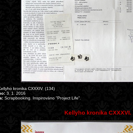
ellyho kronika CXXXIV. (134)
no:
3. 1. 2016
a:
Scrapbooking. Inspirováno "Project Life".
Kellyho kronika CXXXVI.