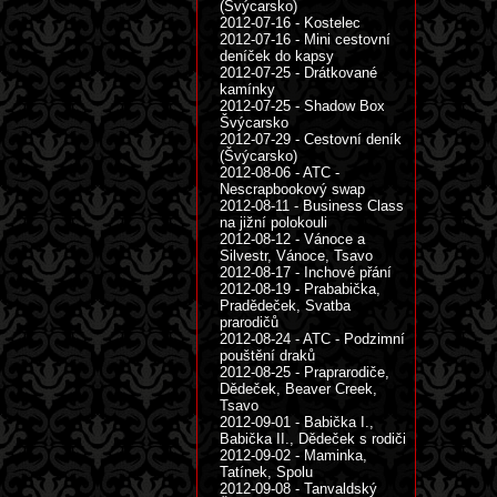
(Švýcarsko)
2012-07-16 - Kostelec
2012-07-16 - Mini cestovní
deníček do kapsy
2012-07-25 - Drátkované
kamínky
2012-07-25 - Shadow Box
Švýcarsko
2012-07-29 - Cestovní deník
(Švýcarsko)
2012-08-06 - ATC -
Nescrapbookový swap
2012-08-11 - Business Class
na jižní polokouli
2012-08-12 - Vánoce a
Silvestr, Vánoce, Tsavo
2012-08-17 - Inchové přání
2012-08-19 - Prababička,
Pradědeček, Svatba
prarodičů
2012-08-24 - ATC - Podzimní
pouštění draků
2012-08-25 - Praprarodiče,
Dědeček, Beaver Creek,
Tsavo
2012-09-01 - Babička I.,
Babička II., Dědeček s rodiči
2012-09-02 - Maminka,
Tatínek, Spolu
2012-09-08 - Tanvaldský