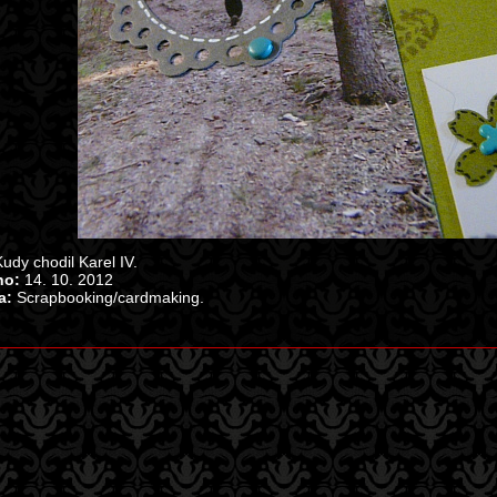
udy chodil Karel IV.
no:
14. 10. 2012
a:
Scrapbooking/cardmaking.