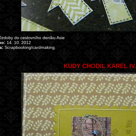
zdoby do cestovního deníku Asie
no:
14. 10. 2012
a:
Scrapbooking/cardmaking.
KUDY CHODIL KAREL IV