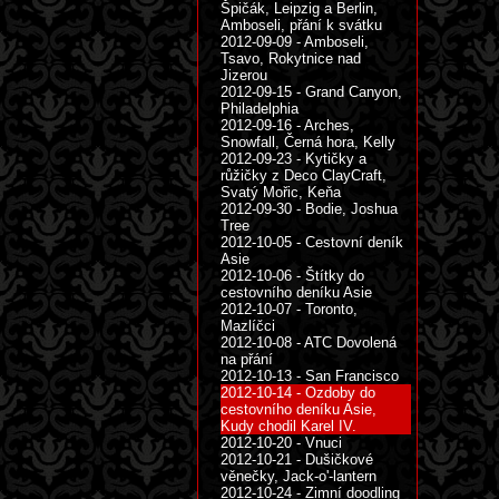
Špičák, Leipzig a Berlin,
Amboseli, přání k svátku
2012-09-09 - Amboseli,
Tsavo, Rokytnice nad
Jizerou
2012-09-15 - Grand Canyon,
Philadelphia
2012-09-16 - Arches,
Snowfall, Černá hora, Kelly
2012-09-23 - Kytičky a
růžičky z Deco ClayCraft,
Svatý Mořic, Keňa
2012-09-30 - Bodie, Joshua
Tree
2012-10-05 - Cestovní deník
Asie
2012-10-06 - Štítky do
cestovního deníku Asie
2012-10-07 - Toronto,
Mazlíčci
2012-10-08 - ATC Dovolená
na přání
2012-10-13 - San Francisco
2012-10-14 - Ozdoby do
cestovního deníku Asie,
Kudy chodil Karel IV.
2012-10-20 - Vnuci
2012-10-21 - Dušičkové
věnečky, Jack-o'-lantern
2012-10-24 - Zimní doodling