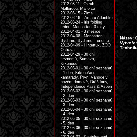
2012-03-11 - Okruh
Mallorcou, Mallorca
2012-03-15 - Zima
2012-03-18 - Zima u Atlantiku
2012-03-24 - Iris folding
srdce, Manhattan, 3 roky
2012-04-01 - 3 měsíce
2012-04-08 - Manhattan,
Název:
O
Bydlíme, Bydlíme, Tenerife
Vytvoře
2012-04-09 - Hintertux, ZOO
Technik
Ostrava
2012-04-29 - 30 dní
seznamů, Šumava,
Krkonoše
2012-05-01 - 30 dní seznamů
- 1.den, Krkonoše s
kamarády, První Vánoce v
novém domově, Drážďany,
Independence Pass & Aspen
2012-05-02 - 30 dní seznamů
- 2. den
2012-05-03 - 30 dní seznamů
- 3. den
2012-05-04 - 30 dní seznamů
- 4. den
2012-05-05 - 30 dní seznamů
- 5. den
2012-05-06 - 30 dní seznamů
- 6. den
2012-05-07 - Kostelec nad