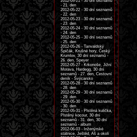
2012-05-21 - 30 dní seznamů
- 21. den
2012-05-22 - 30 dní seznamů
- 22. den
2012-05-23 - 30 dní seznamů
- 23. den
2012-05-24 - 30 dní seznamů
- 24. den
2012-05-25 - 30 dní seznamů
- 25. den
2012-05-26 - Tanvaldský
Špičák, Krušné hory, Český
Krumlov, 30 dní seznamů -
26. den, Speyer
2012-05-27 - Krkonoše, Jižní
Morava, Hardegg, 30 dní
seznamů - 27. den, Cestovní
deník - Švýcarsko
2012-05-28 - 30 dní seznamů
- 28. den
2012-05-29 - 30 dní seznamů
- 29. den
2012-05-30 - 30 dní seznamů
- 30. den
2012-05-31 - Plstěná kulička,
Plstěný kocour, 30 dní
seznamů - 31. den, 30 dní
seznamů - album
2012-06-03 - Inženýrské
státnice, Ještěd, Aš a okolí