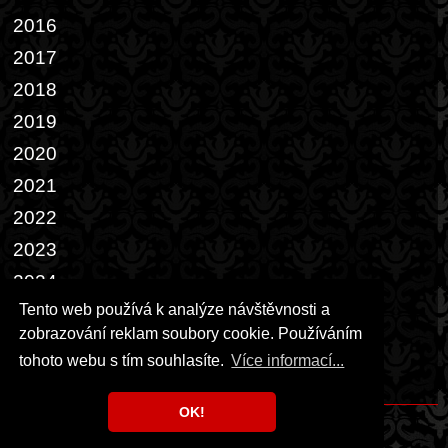
2016
2017
2018
2019
2020
2021
2022
2023
2024
Tento web používá k analýze návštěvnosti a
2025
zobrazování reklam soubory cookie. Používáním
2026
tohoto webu s tím souhlasíte.
Více informací...
Přáníčka
OK!
Copyright © 1999 - 2026 Milka