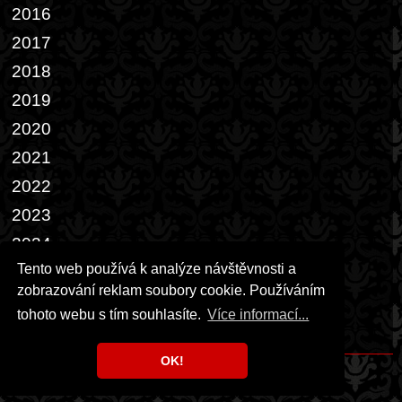
2016
2017
2018
2019
2020
2021
2022
2023
2024
Tento web používá k analýze návštěvnosti a
2025
zobrazování reklam soubory cookie. Používáním
2026
tohoto webu s tím souhlasíte.
Více informací...
Přáníčka
OK!
Copyright © 1999 - 2026 Milka