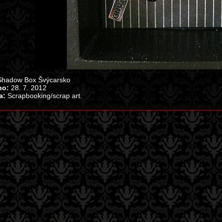
hadow Box Švýcarsko
no:
28. 7. 2012
a:
Scrapbooking/scrap art.