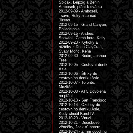
Špičák, Leipzig a Berlin,
Amboseli, přání k svátku
2012-09-09 - Amboseli,
Tsavo, Rokytnice nad
Jizerou
2012-09-15 - Grand Canyon,
Philadelphia
2012-09-16 - Arches,
Snowfall, Černá hora, Kelly
2012-09-23 - Kytičky a
růžičky z Deco ClayCraft,
Svatý Mořic, Keňa
2012-09-30 - Bodie, Joshua
Tree
2012-10-05 - Cestovní deník
Asie
2012-10-06 - Štítky do
cestovního deníku Asie
2012-10-07 - Toronto,
Mazlíčci
2012-10-08 - ATC Dovolená
na přání
2012-10-13 - San Francisco
2012-10-14 - Ozdoby do
cestovního deníku Asie,
Kudy chodil Karel IV.
2012-10-20 - Vnuci
2012-10-21 - Dušičkové
věnečky, Jack-o'-lantern
2012-10-24 - Zimní doodling