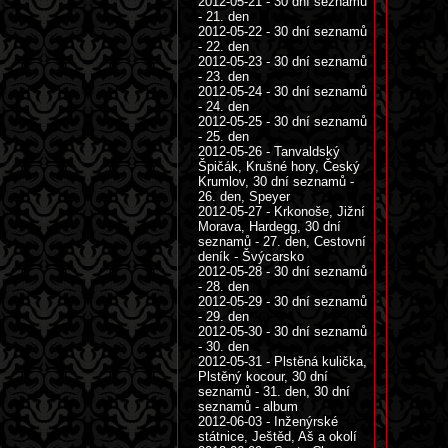
2012-05-21 - 30 dní seznamů
- 21. den
2012-05-22 - 30 dní seznamů
- 22. den
2012-05-23 - 30 dní seznamů
- 23. den
2012-05-24 - 30 dní seznamů
- 24. den
2012-05-25 - 30 dní seznamů
- 25. den
2012-05-26 - Tanvaldský
Špičák, Krušné hory, Český
Krumlov, 30 dní seznamů -
26. den, Speyer
2012-05-27 - Krkonoše, Jižní
Morava, Hardegg, 30 dní
seznamů - 27. den, Cestovní
deník - Švýcarsko
2012-05-28 - 30 dní seznamů
- 28. den
2012-05-29 - 30 dní seznamů
- 29. den
2012-05-30 - 30 dní seznamů
- 30. den
2012-05-31 - Plstěná kulička,
Plstěný kocour, 30 dní
seznamů - 31. den, 30 dní
seznamů - album
2012-06-03 - Inženýrské
státnice, Ještěd, Aš a okolí