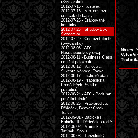
(Švýcarsko)
2012-07-16 - Kostelec
2012-07-16 - Mini cestovní
deníček do kapsy
2012-07-25 - Drátkované
kamínky
2012-07-25 - Shadow Box
Švýcarsko
2012-07-29 - Cestovní deník
(Švýcarsko)
2012-08-06 - ATC -
Název:
S
Nescrapbookový swap
Vytvoře
2012-08-11 - Business Class
Technik
na jižní polokouli
2012-08-12 - Vánoce a
Silvestr, Vánoce, Tsavo
2012-08-17 - Inchové přání
2012-08-19 - Prababička,
Pradědeček, Svatba
prarodičů
2012-08-24 - ATC - Podzimní
pouštění draků
2012-08-25 - Praprarodiče,
Dědeček, Beaver Creek,
Tsavo
2012-09-01 - Babička I.,
Babička II., Dědeček s rodiči
2012-09-02 - Maminka,
Tatínek, Spolu
2012-09-08 - Tanvaldský