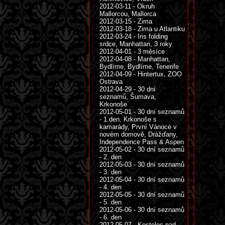
2012-03-11 - Okruh
Mallorcou, Mallorca
2012-03-15 - Zima
2012-03-18 - Zima u Atlantiku
2012-03-24 - Iris folding
srdce, Manhattan, 3 roky
2012-04-01 - 3 měsíce
2012-04-08 - Manhattan,
Bydlíme, Bydlíme, Tenerife
2012-04-09 - Hintertux, ZOO
Ostrava
2012-04-29 - 30 dní
seznamů, Šumava,
Krkonoše
2012-05-01 - 30 dní seznamů
- 1.den, Krkonoše s
kamarády, První Vánoce v
novém domově, Drážďany,
Independence Pass & Aspen
2012-05-02 - 30 dní seznamů
- 2. den
2012-05-03 - 30 dní seznamů
- 3. den
2012-05-04 - 30 dní seznamů
- 4. den
2012-05-05 - 30 dní seznamů
- 5. den
2012-05-06 - 30 dní seznamů
- 6. den
2012-05-07 - Kostelec nad