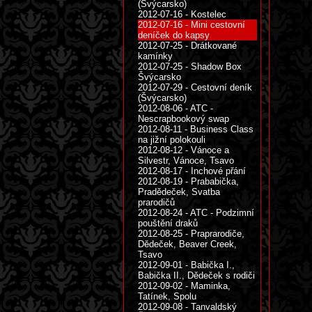
(Švýcarsko)
2012-07-16 - Kostelec
2012-07-16 - Mini cestovní
deníček do kapsy
2012-07-25 - Drátkované
kamínky
2012-07-25 - Shadow Box
Švýcarsko
2012-07-29 - Cestovní deník
(Švýcarsko)
2012-08-06 - ATC -
Nescrapbookový swap
2012-08-11 - Business Class
na jižní polokouli
2012-08-12 - Vánoce a
Silvestr, Vánoce, Tsavo
2012-08-17 - Inchové přání
2012-08-19 - Prababička,
Pradědeček, Svatba
prarodičů
2012-08-24 - ATC - Podzimní
pouštění draků
2012-08-25 - Praprarodiče,
Dědeček, Beaver Creek,
Tsavo
2012-09-01 - Babička I.,
Babička II., Dědeček s rodiči
2012-09-02 - Maminka,
Tatínek, Spolu
2012-09-08 - Tanvaldský