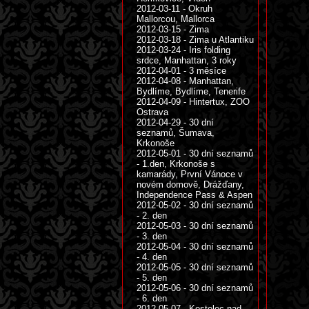
2012-03-11 - Okruh
Mallorcou, Mallorca
2012-03-15 - Zima
2012-03-18 - Zima u Atlantiku
2012-03-24 - Iris folding
srdce, Manhattan, 3 roky
2012-04-01 - 3 měsíce
2012-04-08 - Manhattan,
Bydlíme, Bydlíme, Tenerife
2012-04-09 - Hintertux, ZOO
Ostrava
2012-04-29 - 30 dní
seznamů, Šumava,
Krkonoše
2012-05-01 - 30 dní seznamů
- 1.den, Krkonoše s
kamarády, První Vánoce v
novém domově, Drážďany,
Independence Pass & Aspen
2012-05-02 - 30 dní seznamů
- 2. den
2012-05-03 - 30 dní seznamů
- 3. den
2012-05-04 - 30 dní seznamů
- 4. den
2012-05-05 - 30 dní seznamů
- 5. den
2012-05-06 - 30 dní seznamů
- 6. den
2012-05-07 - Kostelec nad