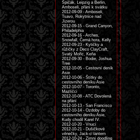
Špičák, Leipzig a Berlin,
Amboseli, přání k svátku
2012-09-09 - Amboseli,
Tsavo, Rokytnice nad
Jizerou
2012-09-15 - Grand Canyon,
Philadelphia
2012-09-16 - Arches,
Snowfall, Černá hora, Kelly
2012-09-23 - Kytičky a
růžičky z Deco ClayCraft,
Svatý Mořic, Keňa
2012-09-30 - Bodie, Joshua
Tree
2012-10-05 - Cestovní deník
Asie
2012-10-06 - Štítky do
cestovního deníku Asie
2012-10-07 - Toronto,
Mazlíčci
2012-10-08 - ATC Dovolená
na přání
2012-10-13 - San Francisco
2012-10-14 - Ozdoby do
cestovního deníku Asie,
Kudy chodil Karel IV.
2012-10-20 - Vnuci
2012-10-21 - Dušičkové
věnečky, Jack-o'-lantern
2012-10-24 - Zimní doodling