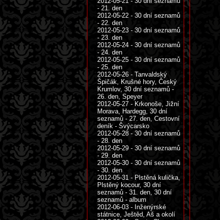
2012-05-21 - 30 dní seznamů
- 21. den
2012-05-22 - 30 dní seznamů
- 22. den
2012-05-23 - 30 dní seznamů
- 23. den
2012-05-24 - 30 dní seznamů
- 24. den
2012-05-25 - 30 dní seznamů
- 25. den
2012-05-26 - Tanvaldský
Špičák, Krušné hory, Český
Krumlov, 30 dní seznamů -
26. den, Speyer
2012-05-27 - Krkonoše, Jižní
Morava, Hardegg, 30 dní
seznamů - 27. den, Cestovní
deník - Švýcarsko
2012-05-28 - 30 dní seznamů
- 28. den
2012-05-29 - 30 dní seznamů
- 29. den
2012-05-30 - 30 dní seznamů
- 30. den
2012-05-31 - Plstěná kulička,
Plstěný kocour, 30 dní
seznamů - 31. den, 30 dní
seznamů - album
2012-06-03 - Inženýrské
státnice, Ještěd, Aš a okolí