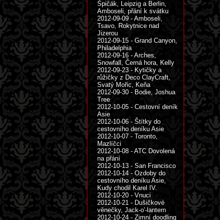
Špičák, Leipzig a Berlin,
Amboseli, přání k svátku
2012-09-09 - Amboseli,
Tsavo, Rokytnice nad
Jizerou
2012-09-15 - Grand Canyon,
Philadelphia
2012-09-16 - Arches,
Snowfall, Černá hora, Kelly
2012-09-23 - Kytičky a
růžičky z Deco ClayCraft,
Svatý Mořic, Keňa
2012-09-30 - Bodie, Joshua
Tree
2012-10-05 - Cestovní deník
Asie
2012-10-06 - Štítky do
cestovního deníku Asie
2012-10-07 - Toronto,
Mazlíčci
2012-10-08 - ATC Dovolená
na přání
2012-10-13 - San Francisco
2012-10-14 - Ozdoby do
cestovního deníku Asie,
Kudy chodil Karel IV.
2012-10-20 - Vnuci
2012-10-21 - Dušičkové
věnečky, Jack-o'-lantern
2012-10-24 - Zimní doodling