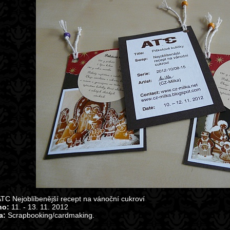
TC Nejoblíbenější recept na vánoční cukroví
no:
11. - 13. 11. 2012
a:
Scrapbooking/cardmaking.