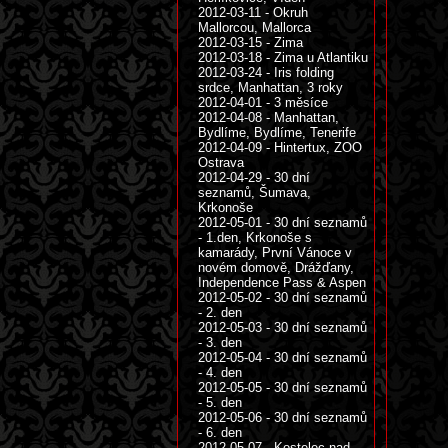
2012-03-11 - Okruh
Mallorcou, Mallorca
2012-03-15 - Zima
2012-03-18 - Zima u Atlantiku
2012-03-24 - Iris folding
srdce, Manhattan, 3 roky
2012-04-01 - 3 měsíce
2012-04-08 - Manhattan,
Bydlíme, Bydlíme, Tenerife
2012-04-09 - Hintertux, ZOO
Ostrava
2012-04-29 - 30 dní
seznamů, Šumava,
Krkonoše
2012-05-01 - 30 dní seznamů
- 1.den, Krkonoše s
kamarády, První Vánoce v
novém domově, Drážďany,
Independence Pass & Aspen
2012-05-02 - 30 dní seznamů
- 2. den
2012-05-03 - 30 dní seznamů
- 3. den
2012-05-04 - 30 dní seznamů
- 4. den
2012-05-05 - 30 dní seznamů
- 5. den
2012-05-06 - 30 dní seznamů
- 6. den
2012-05-07 - Kostelec nad