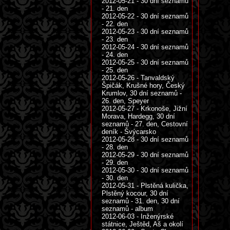
2012-05-21 - 30 dní seznamů
- 21. den
2012-05-22 - 30 dní seznamů
- 22. den
2012-05-23 - 30 dní seznamů
- 23. den
2012-05-24 - 30 dní seznamů
- 24. den
2012-05-25 - 30 dní seznamů
- 25. den
2012-05-26 - Tanvaldský
Špičák, Krušné hory, Český
Krumlov, 30 dní seznamů -
26. den, Speyer
2012-05-27 - Krkonoše, Jižní
Morava, Hardegg, 30 dní
seznamů - 27. den, Cestovní
deník - Švýcarsko
2012-05-28 - 30 dní seznamů
- 28. den
2012-05-29 - 30 dní seznamů
- 29. den
2012-05-30 - 30 dní seznamů
- 30. den
2012-05-31 - Plstěná kulička,
Plstěný kocour, 30 dní
seznamů - 31. den, 30 dní
seznamů - album
2012-06-03 - Inženýrské
státnice, Ještěd, Aš a okolí