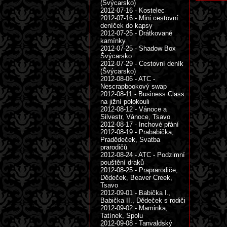
(Švýcarsko)
2012-07-16 - Kostelec
2012-07-16 - Mini cestovní
deníček do kapsy
2012-07-25 - Drátkované
kamínky
2012-07-25 - Shadow Box
Švýcarsko
2012-07-29 - Cestovní deník
(Švýcarsko)
2012-08-06 - ATC -
Nescrapbookový swap
2012-08-11 - Business Class
na jižní polokouli
2012-08-12 - Vánoce a
Silvestr, Vánoce, Tsavo
2012-08-17 - Inchové přání
2012-08-19 - Prababička,
Pradědeček, Svatba
prarodičů
2012-08-24 - ATC - Podzimní
pouštění draků
2012-08-25 - Praprarodiče,
Dědeček, Beaver Creek,
Tsavo
2012-09-01 - Babička I.,
Babička II., Dědeček s rodiči
2012-09-02 - Maminka,
Tatínek, Spolu
2012-09-08 - Tanvaldský