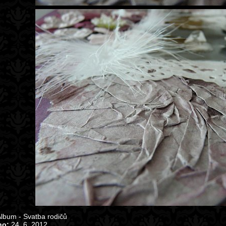
lbum - Svatba rodičů
no:
24. 6. 2012