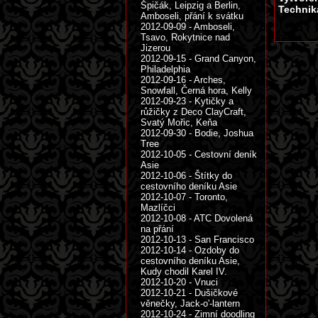
Špičák, Leipzig a Berlin,
Technik
Amboseli, přání k svátku
2012-09-09 - Amboseli,
Tsavo, Rokytnice nad
Jizerou
2012-09-15 - Grand Canyon,
Philadelphia
2012-09-16 - Arches,
Snowfall, Černá hora, Kelly
2012-09-23 - Kytičky a
růžičky z Deco ClayCraft,
Svatý Mořic, Keňa
2012-09-30 - Bodie, Joshua
Tree
2012-10-05 - Cestovní deník
Asie
2012-10-06 - Štítky do
cestovního deníku Asie
2012-10-07 - Toronto,
Mazlíčci
2012-10-08 - ATC Dovolená
na přání
2012-10-13 - San Francisco
2012-10-14 - Ozdoby do
cestovního deníku Asie,
Kudy chodil Karel IV.
2012-10-20 - Vnuci
2012-10-21 - Dušičkové
věnečky, Jack-o'-lantern
2012-10-24 - Zimní doodling