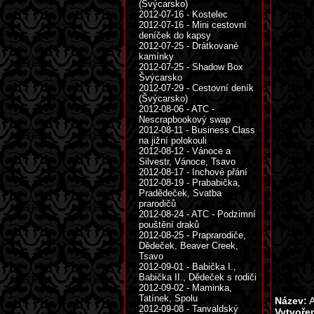
(Švýcarsko)
2012-07-16 - Kostelec
2012-07-16 - Mini cestovní
deníček do kapsy
2012-07-25 - Drátkované
kamínky
2012-07-25 - Shadow Box
Švýcarsko
2012-07-29 - Cestovní deník
(Švýcarsko)
2012-08-06 - ATC -
Nescrapbookový swap
2012-08-11 - Business Class
na jižní polokouli
2012-08-12 - Vánoce a
Silvestr, Vánoce, Tsavo
2012-08-17 - Inchové přání
2012-08-19 - Prababička,
Pradědeček, Svatba
prarodičů
2012-08-24 - ATC - Podzimní
pouštění draků
2012-08-25 - Praprarodiče,
Dědeček, Beaver Creek,
Tsavo
2012-09-01 - Babička I.,
Babička II., Dědeček s rodiči
2012-09-02 - Maminka,
Tatínek, Spolu
Název:
A
2012-09-08 - Tanvaldský
Vytvoře