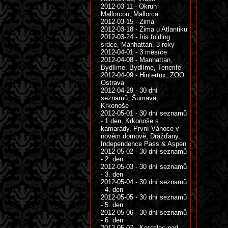
2012-03-11 - Okruh
Mallorcou, Mallorca
2012-03-15 - Zima
2012-03-18 - Zima u Atlantiku
2012-03-24 - Iris folding
srdce, Manhattan, 3 roky
2012-04-01 - 3 měsíce
2012-04-08 - Manhattan,
Bydlíme, Bydlíme, Tenerife
2012-04-09 - Hintertux, ZOO
Ostrava
2012-04-29 - 30 dní
seznamů, Šumava,
Krkonoše
2012-05-01 - 30 dní seznamů
- 1.den, Krkonoše s
kamarády, První Vánoce v
novém domově, Drážďany,
Independence Pass & Aspen
2012-05-02 - 30 dní seznamů
- 2. den
2012-05-03 - 30 dní seznamů
- 3. den
2012-05-04 - 30 dní seznamů
- 4. den
2012-05-05 - 30 dní seznamů
- 5. den
2012-05-06 - 30 dní seznamů
- 6. den
2012-05-07 - Kostelec nad