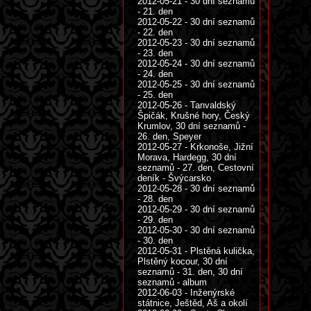
2012-05-21 - 30 dní seznamů
- 21. den
2012-05-22 - 30 dní seznamů
- 22. den
2012-05-23 - 30 dní seznamů
- 23. den
2012-05-24 - 30 dní seznamů
- 24. den
2012-05-25 - 30 dní seznamů
- 25. den
2012-05-26 - Tanvaldský
Špičák, Krušné hory, Český
Krumlov, 30 dní seznamů -
26. den, Speyer
2012-05-27 - Krkonoše, Jižní
Morava, Hardegg, 30 dní
seznamů - 27. den, Cestovní
deník - Švýcarsko
2012-05-28 - 30 dní seznamů
- 28. den
2012-05-29 - 30 dní seznamů
- 29. den
2012-05-30 - 30 dní seznamů
- 30. den
2012-05-31 - Plstěná kulička,
Plstěný kocour, 30 dní
seznamů - 31. den, 30 dní
seznamů - album
2012-06-03 - Inženýrské
státnice, Ještěd, Aš a okolí