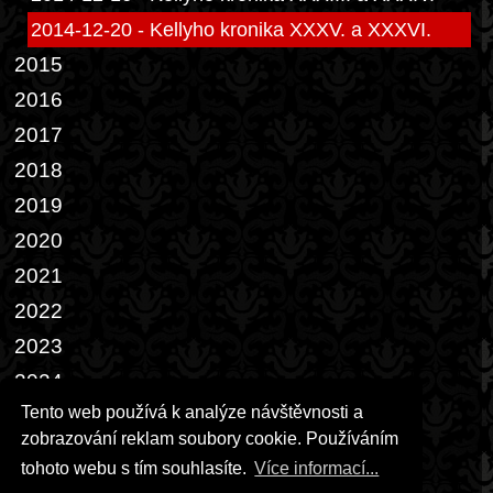
2014-12-20 - Kellyho kronika XXXV. a XXXVI.
2015
2016
2017
2018
2019
2020
2021
2022
2023
2024
Tento web používá k analýze návštěvnosti a
2025
zobrazování reklam soubory cookie. Používáním
2026
tohoto webu s tím souhlasíte.
Více informací...
Přáníčka