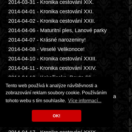
2014-03-31 - Kronika cestování XIX.
2014-04-01 - Kronika cestování XXI.
2014-04-02 - Kronika cestování XXII.
2014-04-06 - Maturitní ples, Lanové parky
2014-04-07 - Krásné narozeniny!
2014-04-08 - Veselé Velikonoce!
2014-04-10 - Kronika cestování XXIII.
2014-04-11 - Kronika cestování XXIV.
2014-04-12 - Kokořínsko, Route 66
Tento web používá k analýze návštěvnosti a
2014-04-13 - Yosemite, Rodina
zobrazování reklam soubory cookie. Používáním
2014-04-14 - Kronika cestování XXV., Kronika
tohoto webu s tím souhlasíte.
Více informací...
cestování XXVI.
2014-04-15 - Kronika cestování XXVII.
OK!
2014-04-16 - Kronika cestování XXVIII.