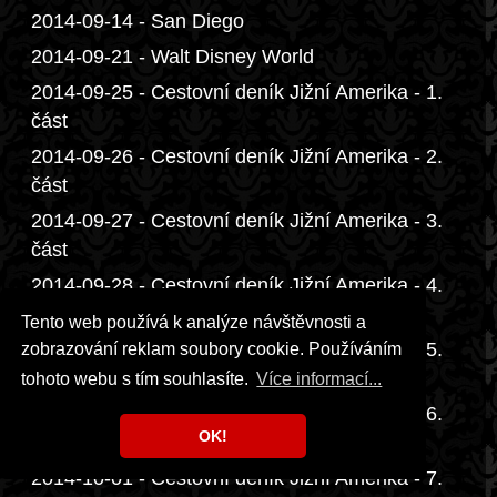
2014-09-14 - San Diego
2014-09-21 - Walt Disney World
2014-09-25 - Cestovní deník Jižní Amerika - 1.
část
2014-09-26 - Cestovní deník Jižní Amerika - 2.
část
2014-09-27 - Cestovní deník Jižní Amerika - 3.
část
2014-09-28 - Cestovní deník Jižní Amerika - 4.
část
Tento web používá k analýze návštěvnosti a
2014-09-29 - Cestovní deník Jižní Amerika - 5.
zobrazování reklam soubory cookie. Používáním
část
tohoto webu s tím souhlasíte.
Více informací...
2014-09-30 - Cestovní deník Jižní Amerika - 6.
OK!
část
2014-10-01 - Cestovní deník Jižní Amerika - 7.