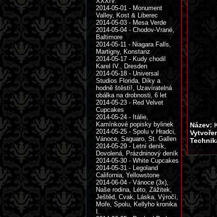
XXXIV.
2014-05-01 - Monument
Valley, Kost & Liberec
2014-05-03 - Mesa Verde
2014-05-04 - Chodov-Vrané,
Baltimore
2014-05-11 - Niagara Falls,
Martigny, Konstanz
2014-05-17 - Kudy chodil
Karel IV., Dresden
2014-05-18 - Universal
Studios Florida, Díky a
hodně štěstí!, Uzavíratelná
obálka na drobnosti, 6 let
2014-05-23 - Red Velvet
Cupcakes
2014-05-24 - Itálie,
Kamínkové popisky bylinek
Název:
K
2014-05-25 - Spolu v Hradci,
Vytvoře
Vánoce, Saguaro, St. Gallen
Technik
2014-05-29 - Letní deník,
Dovolená, Prázdninový deník
2014-05-30 - White Cupcakes
2014-05-31 - Legoland
California, Yellowstone
2014-06-04 - Vánoce (3x),
Naše rodina, Léto, Zážitek,
Ještěd, Cvak, Láska, Výročí,
Moře, Spolu, Kellyho kronika
I.