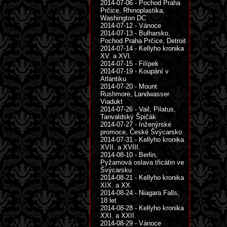
2014-07-06 - Pochod Praha
Prčice, Rhinoplastika,
Washington DC
2014-07-12 - Vánoce
2014-07-13 - Bulharsko,
Pochod Praha Prčice, Detroit
2014-07-14 - Kellyho kronika
XV. a XVI.
2014-07-15 - Filípek
2014-07-19 - Koupání v
Atlantiku
2014-07-20 - Mount
Rushmore, Landwasser
Viadukt
2014-07-26 - Vail, Pilatus,
Tanvaldský Špičák
2014-07-27 - Inženýrské
promoce, České Švýcarsko
2014-07-31 - Kellyho kronika
XVII. a XVIII.
2014-08-10 - Berlin,
Pyžamová oslava třicátin ve
Švýcarsku
2014-08-21 - Kellyho kronika
XIX. a XX.
2014-08-24 - Niagara Falls,
18 let
2014-08-28 - Kellyho kronika
XXI. a XXII.
2014-08-29 - Vánoce