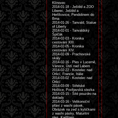
Klínovec
2014-01-18 - Ještěd a ZOO
Liberec, Ještěd a
Herlíkovice, Pendolinem do
Brna
2014-01-26 - Tanvald, Statue
of Liberty
2014-02-01 - Tanvaldský
Špičák
2014-02-03 - Kronika
cestování XIII.
2014-02-05 - Kronika
cestování XIV.
2014-02-09 - Prachovské
skály
2014-02-16 - Ples v Lucerně,
Vánoce, Ústí nad Labem
2014-02-22 - Kostelec nad
Orlicí, Francie, Itálie
2014-03-02 - Kostelec nad
Orlicí
2014-03-09 - Střelské
Hoštice, Povltavská stezka
2014-03-15 - Šité pouzdro na
doklady
2014-03-16 - Velikonoční
přání z washi pásek,
Obrázek na zeď s kytičkami
z washi pásky, Maturitní
ples, Karlštejn