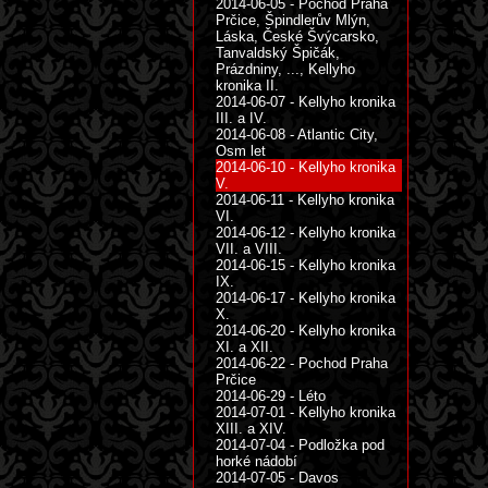
2014-06-05 - Pochod Praha
Prčice, Špindlerův Mlýn,
Láska, České Švýcarsko,
Tanvaldský Špičák,
Prázdniny, ..., Kellyho
kronika II.
2014-06-07 - Kellyho kronika
III. a IV.
2014-06-08 - Atlantic City,
Osm let
2014-06-10 - Kellyho kronika
V.
2014-06-11 - Kellyho kronika
VI.
2014-06-12 - Kellyho kronika
VII. a VIII.
2014-06-15 - Kellyho kronika
IX.
2014-06-17 - Kellyho kronika
X.
2014-06-20 - Kellyho kronika
XI. a XII.
2014-06-22 - Pochod Praha
Prčice
2014-06-29 - Léto
2014-07-01 - Kellyho kronika
XIII. a XIV.
2014-07-04 - Podložka pod
horké nádobí
2014-07-05 - Davos