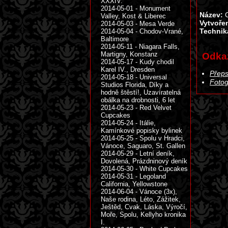
XXXIV.
2014-05-01 - Monument
Název:
C
Valley, Kost & Liberec
Vytvoře
2014-05-03 - Mesa Verde
Technik
2014-05-04 - Chodov-Vrané,
Baltimore
2014-05-11 - Niagara Falls,
Martigny, Konstanz
Odka
2014-05-17 - Kudy chodil
Karel IV., Dresden
Přeps
2014-05-18 - Universal
Fotog
Studios Florida, Díky a
hodně štěstí!, Uzavíratelná
obálka na drobnosti, 6 let
2014-05-23 - Red Velvet
Cupcakes
2014-05-24 - Itálie,
Kamínkové popisky bylinek
2014-05-25 - Spolu v Hradci,
Vánoce, Saguaro, St. Gallen
2014-05-29 - Letní deník,
Dovolená, Prázdninový deník
2014-05-30 - White Cupcakes
2014-05-31 - Legoland
California, Yellowstone
2014-06-04 - Vánoce (3x),
Naše rodina, Léto, Zážitek,
Ještěd, Cvak, Láska, Výročí,
Moře, Spolu, Kellyho kronika
I.