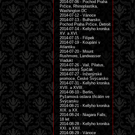
2014-07-06 - Pochod Praha
Prčice, Rhinoplastika,
Washington DC
2014-07-12 - Vánoce
2014-07-13 - Bulharsko,
Pochod Praha Prčice, Detroit
2014-07-14 - Kellyho kronika
XV. a XVI.
2014-07-15 - Filípek
2014-07-19 - Koupání v
Atlantiku
2014-07-20 - Mount
Rushmore, Landwasser
Viadukt
2014-07-26 - Vail, Pilatus,
Tanvaldský Špičák
2014-07-27 - Inženýrské
promoce, České Švýcarsko
2014-07-31 - Kellyho kronika
XVII. a XVIII.
2014-08-10 - Berlin,
Pyžamová oslava třicátin ve
Švýcarsku
2014-08-21 - Kellyho kronika
XIX. a XX.
2014-08-24 - Niagara Falls,
18 let
2014-08-28 - Kellyho kronika
XXI. a XXII.
2014-08-29 - Vánoce