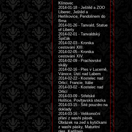
Klínovec
2014-01-18 - Ještěd a ZOO
Liberec, Ještěd a
Herlíkovice, Pendolinem do
Brna
2014-01-26 - Tanvald, Statue
of Liberty
2014-02-01 - Tanvaldský
Špičák
2014-02-03 - Kronika
cestování XIII.
2014-02-05 - Kronika
cestování XIV.
2014-02-09 - Prachovské
skály
2014-02-16 - Ples v Lucerně,
Vánoce, Ústí nad Labem
2014-02-22 - Kostelec nad
Orlicí, Francie, Itálie
2014-03-02 - Kostelec nad
Orlicí
2014-03-09 - Střelské
Hoštice, Povltavská stezka
2014-03-15 - Šité pouzdro na
doklady
2014-03-16 - Velikonoční
přání z washi pásek,
Obrázek na zeď s kytičkami
z washi pásky, Maturitní
ples, Karlštejn