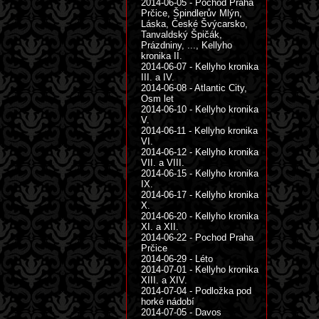
2014-06-05 - Pochod Praha
Prčice, Špindlerův Mlýn,
Láska, České Švýcarsko,
Tanvaldský Špičák,
Prázdniny, ..., Kellyho
kronika II.
2014-06-07 - Kellyho kronika
III. a IV.
2014-06-08 - Atlantic City,
Osm let
2014-06-10 - Kellyho kronika
V.
2014-06-11 - Kellyho kronika
VI.
2014-06-12 - Kellyho kronika
VII. a VIII.
2014-06-15 - Kellyho kronika
IX.
2014-06-17 - Kellyho kronika
X.
2014-06-20 - Kellyho kronika
XI. a XII.
2014-06-22 - Pochod Praha
Prčice
2014-06-29 - Léto
2014-07-01 - Kellyho kronika
XIII. a XIV.
2014-07-04 - Podložka pod
horké nádobí
2014-07-05 - Davos