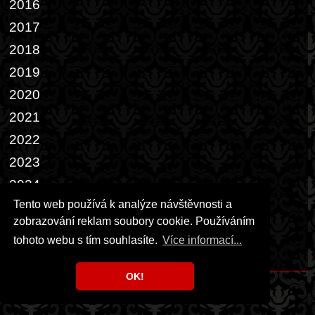
2016
2017
2018
2019
2020
2021
2022
2023
2024
Tento web používá k analýze návštěvnosti a
2025
zobrazování reklam soubory cookie. Používáním
2026
tohoto webu s tím souhlasíte.
Více informací...
Přáníčka
OK!
Copyright © 1999 - 2026 Milka