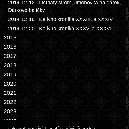
2014-12-12 - Listnatý strom, Jmenovka na dárek,
Dárkové balíčky
2014-12-16 - Kellyho kronika XXXIII. a XXXIV.
2014-12-20 - Kellyho kronika XXXV. a XXXVI.
2015
2016
2017
2018
2019
2020
2021
2022
2023
2024
Tento web používá k analýze návštěvnosti a