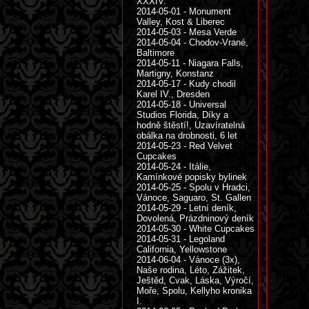
XXXIV.
2014-05-01 - Monument
Valley, Kost & Liberec
2014-05-03 - Mesa Verde
2014-05-04 - Chodov-Vrané,
Baltimore
2014-05-11 - Niagara Falls,
Martigny, Konstanz
2014-05-17 - Kudy chodil
Karel IV., Dresden
2014-05-18 - Universal
Studios Florida, Díky a
hodně štěstí!, Uzavíratelná
obálka na drobnosti, 6 let
2014-05-23 - Red Velvet
Cupcakes
2014-05-24 - Itálie,
Kamínkové popisky bylinek
2014-05-25 - Spolu v Hradci,
Vánoce, Saguaro, St. Gallen
2014-05-29 - Letní deník,
Dovolená, Prázdninový deník
2014-05-30 - White Cupcakes
2014-05-31 - Legoland
California, Yellowstone
2014-06-04 - Vánoce (3x),
Naše rodina, Léto, Zážitek,
Ještěd, Cvak, Láska, Výročí,
Moře, Spolu, Kellyho kronika
I.