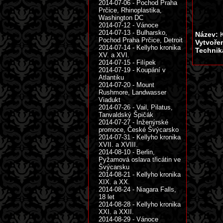
2014-07-06 - Pochod Praha
Prčice, Rhinoplastika,
Washington DC
2014-07-12 - Vánoce
2014-07-13 - Bulharsko,
Název:
K
Pochod Praha Prčice, Detroit
Vytvoře
2014-07-14 - Kellyho kronika
Technik
XV. a XVI.
2014-07-15 - Filípek
2014-07-19 - Koupání v
Atlantiku
2014-07-20 - Mount
Rushmore, Landwasser
Viadukt
2014-07-26 - Vail, Pilatus,
Tanvaldský Špičák
2014-07-27 - Inženýrské
promoce, České Švýcarsko
2014-07-31 - Kellyho kronika
XVII. a XVIII.
2014-08-10 - Berlin,
Pyžamová oslava třicátin ve
Švýcarsku
2014-08-21 - Kellyho kronika
XIX. a XX.
2014-08-24 - Niagara Falls,
18 let
2014-08-28 - Kellyho kronika
XXI. a XXII.
2014-08-29 - Vánoce