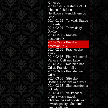
Klínovec
2014-01-18 - Ještěd a ZOO
Liberec, Ještěd a
Herlíkovice, Pendolinem do
Brna
2014-01-26 - Tanvald, Statue
of Liberty
2014-02-01 - Tanvaldský
Špičák
2014-02-03 - Kronika
cestování XIII.
2014-02-05 - Kronika
cestování XIV.
2014-02-09 - Prachovské
skály
2014-02-16 - Ples v Lucerně,
Vánoce, Ústí nad Labem
2014-02-22 - Kostelec nad
Orlicí, Francie, Itálie
2014-03-02 - Kostelec nad
Orlicí
2014-03-09 - Střelské
Hoštice, Povltavská stezka
2014-03-15 - Šité pouzdro na
doklady
2014-03-16 - Velikonoční
přání z washi pásek,
Obrázek na zeď s kytičkami
z washi pásky, Maturitní
ples, Karlštejn