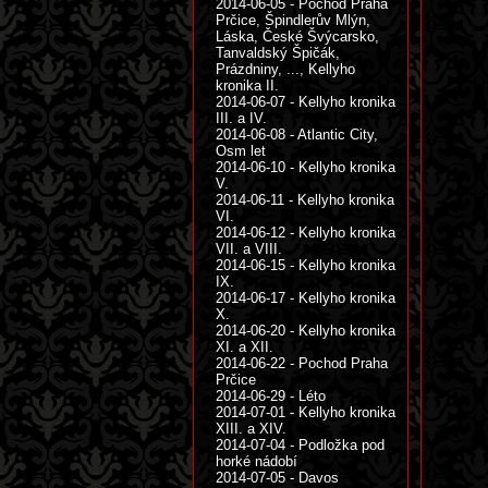
2014-06-05 - Pochod Praha
Prčice, Špindlerův Mlýn,
Láska, České Švýcarsko,
Tanvaldský Špičák,
Prázdniny, ..., Kellyho
kronika II.
2014-06-07 - Kellyho kronika
III. a IV.
2014-06-08 - Atlantic City,
Osm let
2014-06-10 - Kellyho kronika
V.
2014-06-11 - Kellyho kronika
VI.
2014-06-12 - Kellyho kronika
VII. a VIII.
2014-06-15 - Kellyho kronika
IX.
2014-06-17 - Kellyho kronika
X.
2014-06-20 - Kellyho kronika
XI. a XII.
2014-06-22 - Pochod Praha
Prčice
2014-06-29 - Léto
2014-07-01 - Kellyho kronika
XIII. a XIV.
2014-07-04 - Podložka pod
horké nádobí
2014-07-05 - Davos