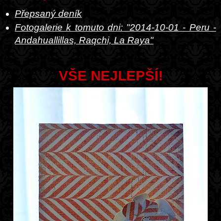
Přepsaný deník
Fotogalerie k tomuto dni: "2014-10-01 - Peru -
Andahuallillas, Raqchi, La Raya"
VŠE NEJLEPŠÍ!