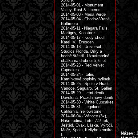
XXXIV.
2014-05-01 - Monument
Valley, Kost & Liberec
2014-05-03 - Mesa Verde
2014-05-04 - Chodov-Vrané,
Baltimore
2014-05-11 - Niagara Falls,
Martigny, Konstanz
2014-05-17 - Kudy chodil
Karel IV., Dresden
2014-05-18 - Universal
Studios Florida, Díky a
hodně štěstí!, Uzavíratelná
obálka na drobnosti, 6 let
2014-05-23 - Red Velvet
Cupcakes
2014-05-24 - Itálie,
Kamínkové popisky bylinek
2014-05-25 - Spolu v Hradci,
Vánoce, Saguaro, St. Gallen
2014-05-29 - Letní deník,
Dovolená, Prázdninový deník
2014-05-30 - White Cupcakes
2014-05-31 - Legoland
California, Yellowstone
2014-06-04 - Vánoce (3x),
Naše rodina, Léto, Zážitek,
Ještěd, Cvak, Láska, Výročí,
Moře, Spolu, Kellyho kronika
Název:
J
I.