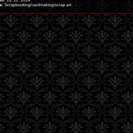
no:
10. 12. 2014
a:
Scrapbooking/cardmaking/scrap art.