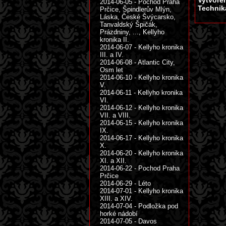
Vytvoře
2014-06-05 - Pochod Praha
Technik
Prčice, Špindlerův Mlýn,
Láska, České Švýcarsko,
Tanvaldský Špičák,
Prázdniny, ..., Kellyho
kronika II.
2014-06-07 - Kellyho kronika
III. a IV.
2014-06-08 - Atlantic City,
Osm let
2014-06-10 - Kellyho kronika
V.
2014-06-11 - Kellyho kronika
VI.
2014-06-12 - Kellyho kronika
VII. a VIII.
2014-06-15 - Kellyho kronika
IX.
2014-06-17 - Kellyho kronika
X.
2014-06-20 - Kellyho kronika
XI. a XII.
2014-06-22 - Pochod Praha
Prčice
2014-06-29 - Léto
2014-07-01 - Kellyho kronika
XIII. a XIV.
2014-07-04 - Podložka pod
horké nádobí
2014-07-05 - Davos