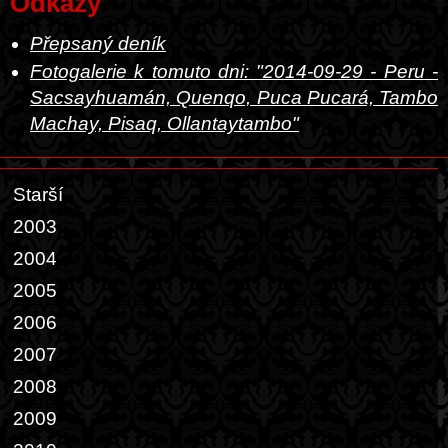
Odkazy
Přepsaný deník
Fotogalerie k tomuto dni: "2014-09-29 - Peru -
Sacsayhuamán, Quenqo, Puca Pucará, Tambo
Machay, Pisaq, Ollantaytambo"
Starší
2003
2004
2005
2006
2007
2008
2009