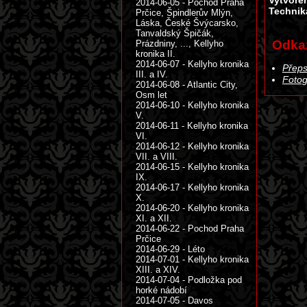
Vytvoře
2014-06-05 - Pochod Praha
Technik
Prčice, Špindlerův Mlýn,
Láska, České Švýcarsko,
Tanvaldský Špičák,
Odka
Prázdniny, ..., Kellyho
kronika II.
2014-06-07 - Kellyho kronika
Přeps
III. a IV.
Fotog
2014-06-08 - Atlantic City,
Osm let
2014-06-10 - Kellyho kronika
V.
2014-06-11 - Kellyho kronika
VI.
2014-06-12 - Kellyho kronika
VII. a VIII.
2014-06-15 - Kellyho kronika
IX.
2014-06-17 - Kellyho kronika
X.
2014-06-20 - Kellyho kronika
XI. a XII.
2014-06-22 - Pochod Praha
Prčice
2014-06-29 - Léto
2014-07-01 - Kellyho kronika
XIII. a XIV.
2014-07-04 - Podložka pod
horké nádobí
2014-07-05 - Davos