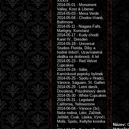
XXXIV.
2014-05-01 - Monument
Valley, Kost & Liberec
2014-05-03 - Mesa Verde
2014-05-04 - Chodov-Vrané,
Baltimore
2014-05-11 - Niagara Falls,
Martigny, Konstanz
2014-05-17 - Kudy chodil
Karel IV., Dresden
2014-05-18 - Universal
Studios Florida, Díky a
hodně štěstí!, Uzavíratelná
obálka na drobnosti, 6 let
2014-05-23 - Red Velvet
Cupcakes
2014-05-24 - Itálie,
Kamínkové popisky bylinek
2014-05-25 - Spolu v Hradci,
Vánoce, Saguaro, St. Gallen
2014-05-29 - Letní deník,
Dovolená, Prázdninový deník
2014-05-30 - White Cupcakes
2014-05-31 - Legoland
California, Yellowstone
2014-06-04 - Vánoce (3x),
Naše rodina, Léto, Zážitek,
Ještěd, Cvak, Láska, Výročí,
Moře, Spolu, Kellyho kronika
Název:
C
I.