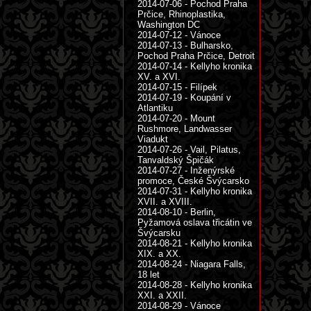
2014-07-06 - Pochod Praha
Prčice, Rhinoplastika,
Washington DC
2014-07-12 - Vánoce
2014-07-13 - Bulharsko,
Pochod Praha Prčice, Detroit
2014-07-14 - Kellyho kronika
XV. a XVI.
2014-07-15 - Filípek
2014-07-19 - Koupání v
Atlantiku
2014-07-20 - Mount
Rushmore, Landwasser
Viadukt
2014-07-26 - Vail, Pilatus,
Tanvaldský Špičák
2014-07-27 - Inženýrské
promoce, České Švýcarsko
2014-07-31 - Kellyho kronika
XVII. a XVIII.
2014-08-10 - Berlin,
Pyžamová oslava třicátin ve
Švýcarsku
2014-08-21 - Kellyho kronika
XIX. a XX.
2014-08-24 - Niagara Falls,
18 let
2014-08-28 - Kellyho kronika
XXI. a XXII.
2014-08-29 - Vánoce