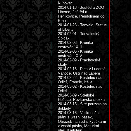
Klínovec
2014-01-18 - Ještěd a ZOO
Liberec, Ještěd a
Herlíkovice, Pendolinem do
Brna
2014-01-26 - Tanvald, Statue
of Liberty
2014-02-01 - Tanvaldský
Špičák
2014-02-03 - Kronika
cestování XIII.
2014-02-05 - Kronika
cestování XIV.
2014-02-09 - Prachovské
skály
2014-02-16 - Ples v Lucerně,
Vánoce, Ústí nad Labem
2014-02-22 - Kostelec nad
Orlicí, Francie, Itálie
2014-03-02 - Kostelec nad
Orlicí
2014-03-09 - Střelské
Hoštice, Povltavská stezka
2014-03-15 - Šité pouzdro na
doklady
2014-03-16 - Velikonoční
přání z washi pásek,
Obrázek na zeď s kytičkami
z washi pásky, Maturitní
ples, Karlštejn