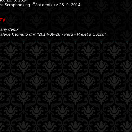
no:
28. 9. 2014
a:
Scrapbooking. Část deníku z 28. 9. 2014.
zy
aný deník
alerie k tomuto dni: "2014-09-28 - Peru - Přelet a Cuzco"