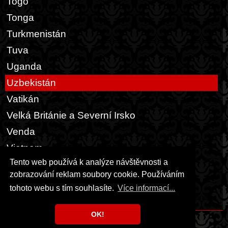
Togo
Tonga
Turkmenistán
Tuva
Uganda
Uzbekistán
Vatikán
Velká Británie a Severní Irsko
Venda
Vietnam
Tento web používá k analýze návštěvnosti a
Zair
zobrazování reklam soubory cookie. Používáním
Zambie
tohoto webu s tím souhlasíte.
Více informací...
Zimbabwe
OK!
Copyright © 1999 - 2026 Milka