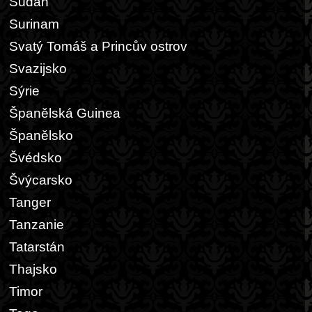
Súdán
Surinam
Svatý Tomáš a Princův ostrov
Svazijsko
Sýrie
Španělská Guinea
Španělsko
Švédsko
Švýcarsko
Tanger
Tanzanie
Tatarstán
Thajsko
Timor