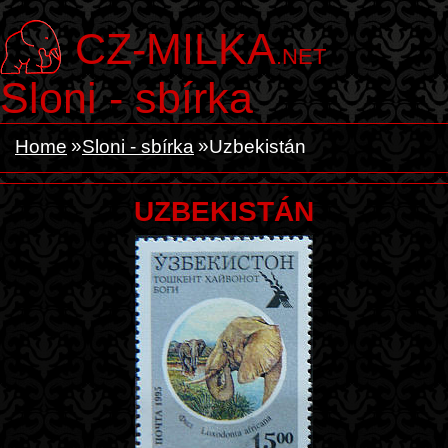
CZ-MILKA
.NET
Sloni - sbírka
Home
Sloni - sbírka
Uzbekistán
UZBEKISTÁN