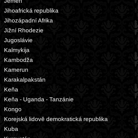
Jemen
Jihoafrická republika
Jihozápadní Afrika
Jižní Rhodezie
Jugoslávie
Kalmykija
Kambodža
Kamerun
Karakalpakstán
Keňa
Keňa - Uganda - Tanzánie
Kongo
Korejská lidově demokratická republika
Kuba