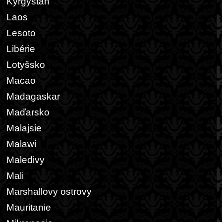
Kyrgystán
Laos
Lesoto
Libérie
Lotyšsko
Macao
Madagaskar
Maďarsko
Malajsie
Malawi
Maledivy
Mali
Marshallovy ostrovy
Mauritanie