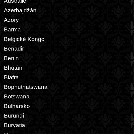
Austrálie
Azerbajdžán
Azory
Barma
Belgické Kongo
Benadir
Benin
Bhútán
Biafra
Bophuthatswana
Botswana
Bulharsko
Burundi
Buryatia