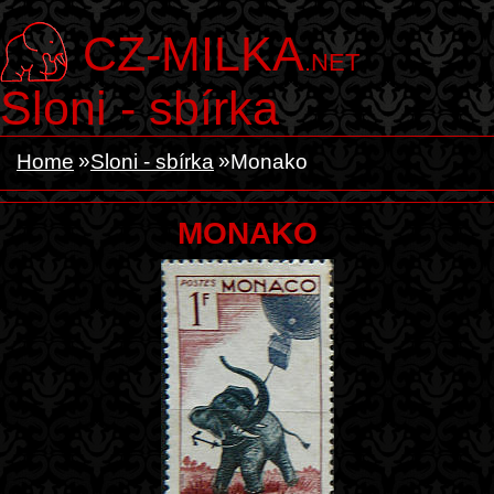
CZ-MILKA
.NET
Sloni - sbírka
Home
Sloni - sbírka
Monako
MONAKO