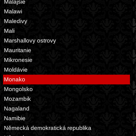
Malajsie
Malawi
Maledivy
Mali
Marshallovy ostrovy
Mauritanie
Mikronesie
Moldávie
Monako
Mongolsko
Mozambik
Nagaland
Namibie
Německá demokratická republika