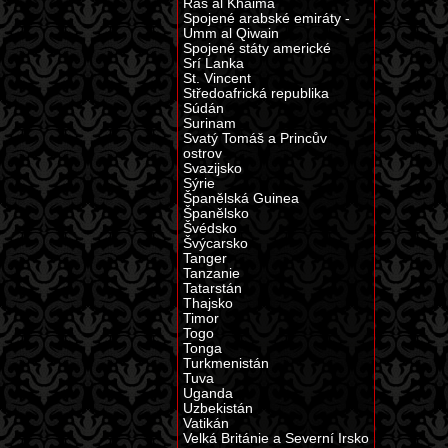
Ras al Khaima
Spojené arabské emiráty -
Umm al Qiwain
Spojené státy americké
Srí Lanka
St. Vincent
Středoafrická republika
Súdán
Surinam
Svatý Tomáš a Princův
ostrov
Svazijsko
Sýrie
Španělská Guinea
Španělsko
Švédsko
Švýcarsko
Tanger
Tanzanie
Tatarstán
Thajsko
Timor
Togo
Tonga
Turkmenistán
Tuva
Uganda
Uzbekistán
Vatikán
Velká Británie a Severní Irsko