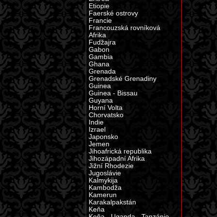
Etiopie
Faerské ostrovy
Francie
Francouzská rovníková
Afrika
Fudžajra
Gabon
Gambia
Ghana
Grenada
Grenadské Grenadiny
Guinea
Guinea - Bissau
Guyana
Horní Volta
Chorvatsko
Indie
Izrael
Japonsko
Jemen
Jihoafrická republika
Jihozápadní Afrika
Jižní Rhodezie
Jugoslávie
Kalmykija
Kambodža
Kamerun
Karakalpakstán
Keňa
Keňa - Uganda - Tanzánie