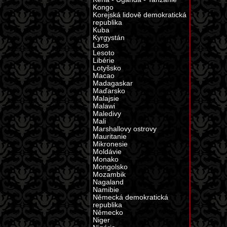
Kongo
Korejská lidově demokratická
republika
Kuba
Kyrgystán
Laos
Lesoto
Libérie
Lotyšsko
Macao
Madagaskar
Maďarsko
Malajsie
Malawi
Maledivy
Mali
Marshallovy ostrovy
Mauritanie
Mikronesie
Moldávie
Monako
Mongolsko
Mozambik
Nagaland
Namibie
Německá demokratická
republika
Německo
Niger