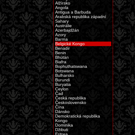
Alžírsko
Angola
Antigua a Barbuda
Arabská republika západní
Sahary
Austrálie
Azerbajdžán
Azory
Barma
Belgické Kongo
Benadir
Benin
Bhútán
Biafra
Bophuthatswana
Botswana
Bulharsko
Burundi
Buryatia
Ceylon
Čad
Česká republika
Československo
Čína
Dánsko
Demokratická republika
Kongo
Dominika
Džibuti
Eritrea