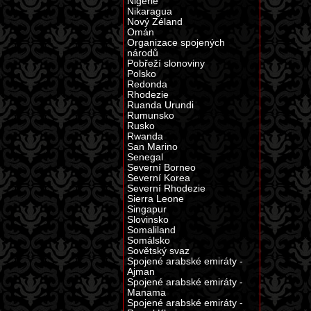
Nigérie
Nikaragua
Nový Zéland
Omán
Organizace spojených
národů
Pobřeží slonoviny
Polsko
Redonda
Rhodezie
Ruanda Urundi
Rumunsko
Rusko
Rwanda
San Marino
Senegal
Severní Borneo
Severní Korea
Severní Rhodezie
Sierra Leone
Singapur
Slovinsko
Somaliland
Somálsko
Sovětský svaz
Spojené arabské emiráty -
Ajman
Spojené arabské emiráty -
Manama
Spojené arabské emiráty -