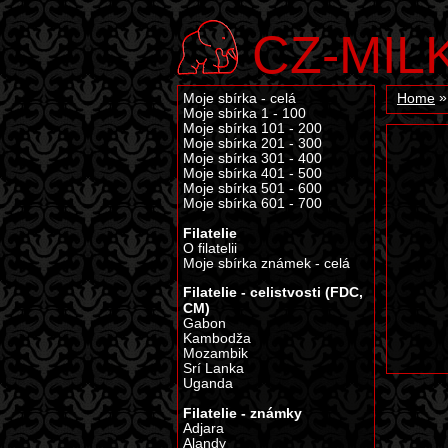
CZ-MIL
Moje sbírka - celá
Home
Moje sbírka 1 - 100
Moje sbírka 101 - 200
Moje sbírka 201 - 300
Moje sbírka 301 - 400
Moje sbírka 401 - 500
Moje sbírka 501 - 600
Moje sbírka 601 - 700
Filatelie
O filatelii
Moje sbírka známek - celá
Filatelie - celistvosti (FDC,
CM)
Gabon
Kambodža
Mozambik
Srí Lanka
Uganda
Filatelie - známky
Adjara
Alandy