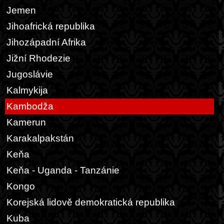
Jemen
Jihoafrická republika
Jihozápadní Afrika
Jižní Rhodezie
Jugoslávie
Kalmykija
Kambodža
Kamerun
Karakalpakstán
Keňa
Keňa - Uganda - Tanzánie
Kongo
Korejská lidově demokratická republika
Kuba