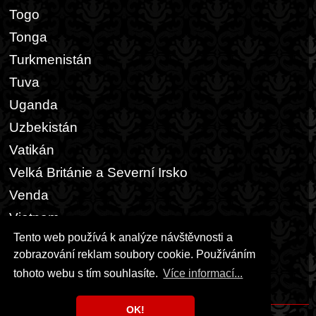
Togo
Tonga
Turkmenistán
Tuva
Uganda
Uzbekistán
Vatikán
Velká Británie a Severní Irsko
Venda
Vietnam
Tento web používá k analýze návštěvnosti a
Zair
zobrazování reklam soubory cookie. Používáním
Zambie
tohoto webu s tím souhlasíte.
Více informací...
Zimbabwe
OK!