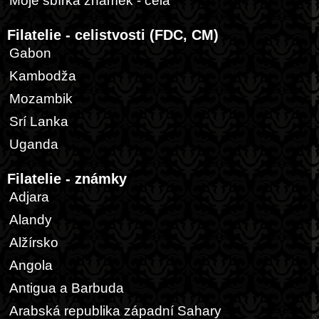
Moje sbírka známek - celá
Filatelie - celistvosti (FDC, CM)
Gabon
Kambodža
Mozambik
Srí Lanka
Uganda
Filatelie - známky
Adjara
Alandy
Alžírsko
Angola
Antigua a Barbuda
Arabská republika západní Sahary