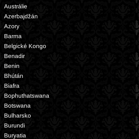
Austrálie
Azerbajdžán
Azory
Barma
Belgické Kongo
Benadir
Benin
Bhútán
Biafra
Bophuthatswana
Botswana
Bulharsko
Burundi
Buryatia