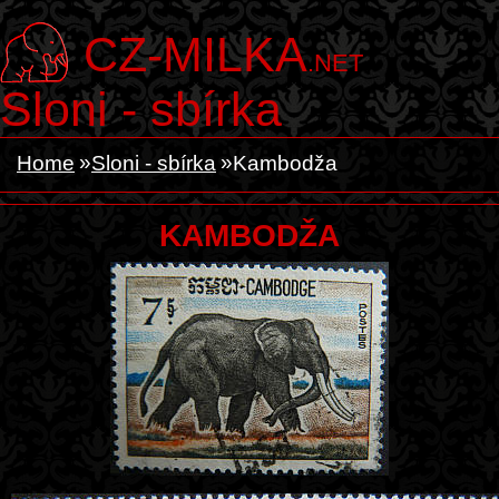
CZ-MILKA
.NET
Sloni - sbírka
Home
Sloni - sbírka
Kambodža
KAMBODŽA