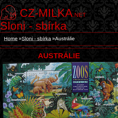
CZ-MILKA
.NET
Sloni - sbírka
Home
Sloni - sbírka
Austrálie
AUSTRÁLIE