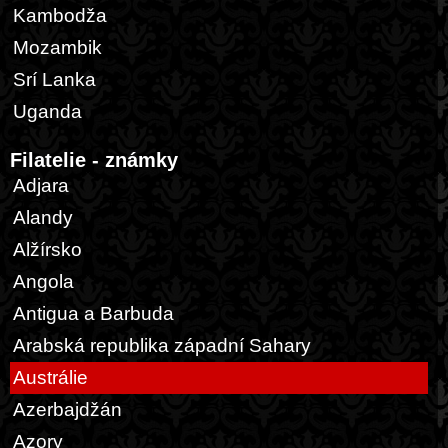
Kambodža
Mozambik
Srí Lanka
Uganda
Filatelie - známky
Adjara
Alandy
Alžírsko
Angola
Antigua a Barbuda
Arabská republika západní Sahary
Austrálie
Azerbajdžán
Azory