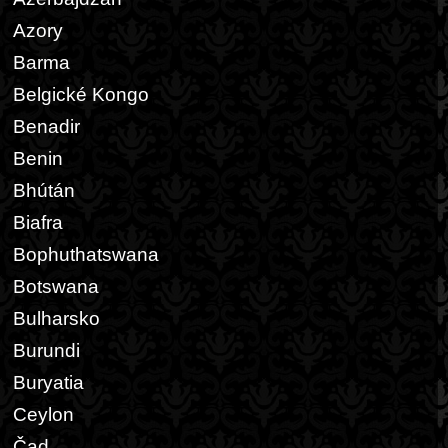
Azory
Barma
Belgické Kongo
Benadir
Benin
Bhútán
Biafra
Bophuthatswana
Botswana
Bulharsko
Burundi
Buryatia
Ceylon
Čad