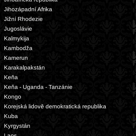
Jihozápadní Afrika
Jižní Rhodezie
Jugoslávie
Kalmykija
Kambodža
Kamerun
Karakalpakstán
Keňa
Keňa - Uganda - Tanzánie
Kongo
Korejská lidově demokratická republika
Kuba
Kyrgystán
Laos