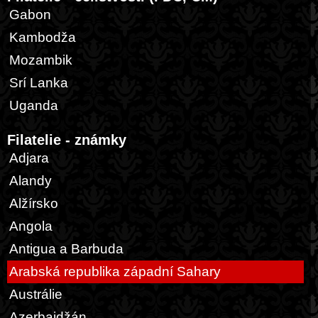
Gabon
Kambodža
Mozambik
Srí Lanka
Uganda
Filatelie - známky
Adjara
Alandy
Alžírsko
Angola
Antigua a Barbuda
Arabská republika západní Sahary
Austrálie
Azerbajdžán