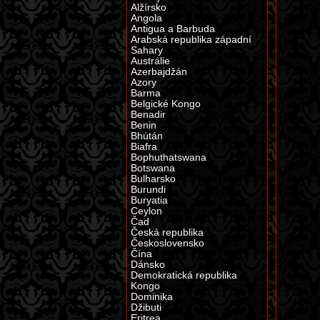
Alžírsko
Angola
Antigua a Barbuda
Arabská republika západní
Sahary
Austrálie
Azerbajdžán
Azory
Barma
Belgické Kongo
Benadir
Benin
Bhútán
Biafra
Bophuthatswana
Botswana
Bulharsko
Burundi
Buryatia
Ceylon
Čad
Česká republika
Československo
Čína
Dánsko
Demokratická republika
Kongo
Dominika
Džibuti
Eritrea