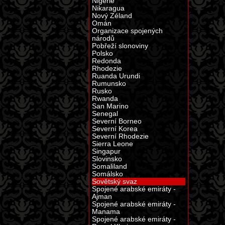
Nigérie
Nikaragua
Nový Zéland
Omán
Organizace spojených
národů
Pobřeží slonoviny
Polsko
Redonda
Rhodezie
Ruanda Urundi
Rumunsko
Rusko
Rwanda
San Marino
Senegal
Severní Borneo
Severní Korea
Severní Rhodezie
Sierra Leone
Singapur
Slovinsko
Somaliland
Somálsko
Sovětský svaz
Spojené arabské emiráty -
Ajman
Spojené arabské emiráty -
Manama
Spojené arabské emiráty -