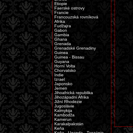
Etiopie
Faerské ostrovy
Francie
Francouzská rovníková
Afrika
Fudžajra
Gabon
Gambia
Ghana
Grenada
Grenadské Grenadiny
Guinea
Guinea - Bissau
Guyana
Horní Volta
Chorvatsko
Indie
Izrael
Japonsko
Jemen
Jihoafrická republika
Jihozápadní Afrika
Jižní Rhodezie
Jugoslávie
Kalmykija
Kambodža
Kamerun
Karakalpakstán
Keňa
Keňa - Uganda - Tanzánie