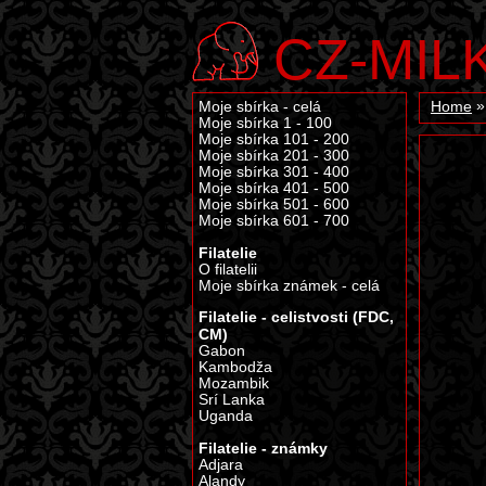
CZ-MIL
Moje sbírka - celá
Home
Moje sbírka 1 - 100
Moje sbírka 101 - 200
Moje sbírka 201 - 300
Moje sbírka 301 - 400
Moje sbírka 401 - 500
Moje sbírka 501 - 600
Moje sbírka 601 - 700
Filatelie
O filatelii
Moje sbírka známek - celá
Filatelie - celistvosti (FDC,
CM)
Gabon
Kambodža
Mozambik
Srí Lanka
Uganda
Filatelie - známky
Adjara
Alandy