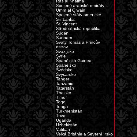
Ras al Khaima
Spojené arabské emiráty -
Umm al Qiwain
Spojené státy americké
Srí Lanka
St. Vincent
Středoafrická republika
Súdán
Surinam
Svatý Tomáš a Princův
ostrov
Svazijsko
Sýrie
Španělská Guinea
Španělsko
Švédsko
Švýcarsko
Tanger
Tanzanie
Tatarstán
Thajsko
Timor
Togo
Tonga
Turkmenistán
Tuva
Uganda
Uzbekistán
Vatikán
Velká Británie a Severní Irsko