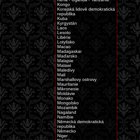
Kongo
Korejská lidově demokratická
republika
Kuba
Kyrgystán
Laos
Lesoto
Libérie
Lotyšsko
Macao
Madagaskar
Maďarsko
Malajsie
Malawi
Maledivy
Mali
Marshallovy ostrovy
Mauritanie
Mikronesie
Moldávie
Monako
Mongolsko
Mozambik
Nagaland
Namibie
Německá demokratická
republika
Německo
Niger