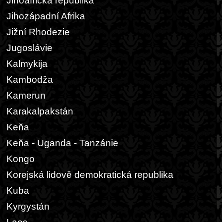
Jihoafrická republika
Jihozápadní Afrika
Jižní Rhodezie
Jugoslávie
Kalmykija
Kambodža
Kamerun
Karakalpakstán
Keňa
Keňa - Uganda - Tanzánie
Kongo
Korejská lidově demokratická republika
Kuba
Kyrgystán