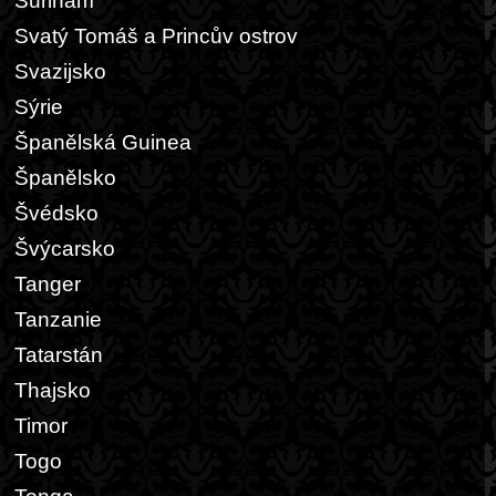
Surinam
Svatý Tomáš a Princův ostrov
Svazijsko
Sýrie
Španělská Guinea
Španělsko
Švédsko
Švýcarsko
Tanger
Tanzanie
Tatarstán
Thajsko
Timor
Togo