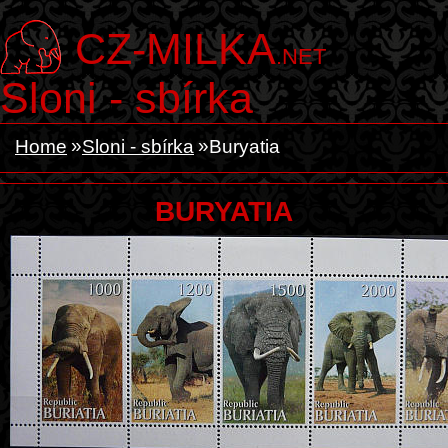
CZ-MILKA
.NET
Sloni - sbírka
Home
Sloni - sbírka
Buryatia
BURYATIA