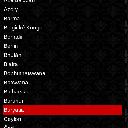
Azerbajdžán
Azory
Barma
Belgické Kongo
Benadir
Benin
Bhútán
Biafra
Bophuthatswana
Botswana
Bulharsko
Burundi
Buryatia
Ceylon