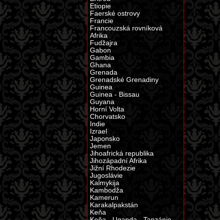
Etiopie
Faerské ostrovy
Francie
Francouzská rovníková
Afrika
Fudžajra
Gabon
Gambia
Ghana
Grenada
Grenadské Grenadiny
Guinea
Guinea - Bissau
Guyana
Horní Volta
Chorvatsko
Indie
Izrael
Japonsko
Jemen
Jihoafrická republika
Jihozápadní Afrika
Jižní Rhodezie
Jugoslávie
Kalmykija
Kambodža
Kamerun
Karakalpakstán
Keňa
Keňa - Uganda - Tanzánie