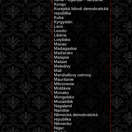
Kongo
Korejská lidově demokratická
republika
Kuba
Kyrgystán
Laos
Lesoto
Libérie
Lotyšsko
Macao
Madagaskar
Maďarsko
Malajsie
Malawi
Maledivy
Mali
Marshallovy ostrovy
Mauritanie
Mikronesie
Moldávie
Monako
Mongolsko
Mozambik
Nagaland
Namibie
Německá demokratická
republika
Německo
Niger