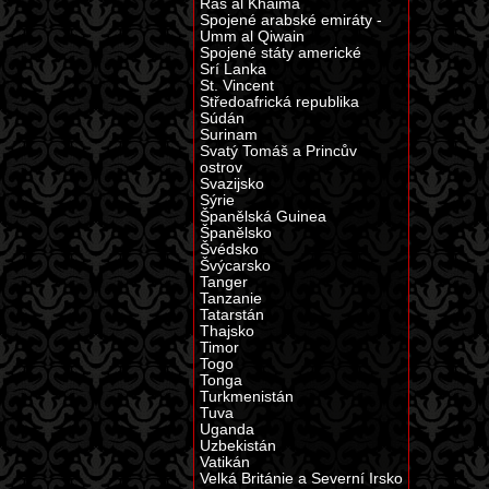
Ras al Khaima
Spojené arabské emiráty -
Umm al Qiwain
Spojené státy americké
Srí Lanka
St. Vincent
Středoafrická republika
Súdán
Surinam
Svatý Tomáš a Princův
ostrov
Svazijsko
Sýrie
Španělská Guinea
Španělsko
Švédsko
Švýcarsko
Tanger
Tanzanie
Tatarstán
Thajsko
Timor
Togo
Tonga
Turkmenistán
Tuva
Uganda
Uzbekistán
Vatikán
Velká Británie a Severní Irsko