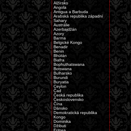
Alžírsko
Angola
Antigua a Barbuda
Arabská republika západní
Sahary
Austrálie
Azerbajdžán
Azory
Barma
Belgické Kongo
Benadir
Benin
Bhútán
Biafra
Bophuthatswana
Botswana
Bulharsko
Burundi
Buryatia
Ceylon
Čad
Česká republika
Československo
Čína
Dánsko
Demokratická republika
Kongo
Dominika
Džibuti
Eritrea