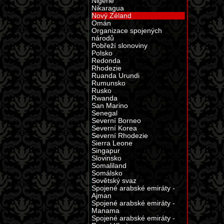
Nigérie
Nikaragua
Nový Zéland
Omán
Organizace spojených
národů
Pobřeží slonoviny
Polsko
Redonda
Rhodezie
Ruanda Urundi
Rumunsko
Rusko
Rwanda
San Marino
Senegal
Severní Borneo
Severní Korea
Severní Rhodezie
Sierra Leone
Singapur
Slovinsko
Somaliland
Somálsko
Sovětský svaz
Spojené arabské emiráty -
Ajman
Spojené arabské emiráty -
Manama
Spojené arabské emiráty -