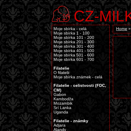
CZ-MIL
Moje sbírka - celá
Home
Moje sbírka 1 - 100
Moje sbírka 101 - 200
Moje sbírka 201 - 300
Moje sbírka 301 - 400
Moje sbírka 401 - 500
Moje sbírka 501 - 600
Moje sbírka 601 - 700
Filatelie
O filatelii
Moje sbírka známek - celá
Filatelie - celistvosti (FDC,
CM)
Gabon
Kambodža
Mozambik
Srí Lanka
Uganda
Filatelie - známky
Adjara
Alandy