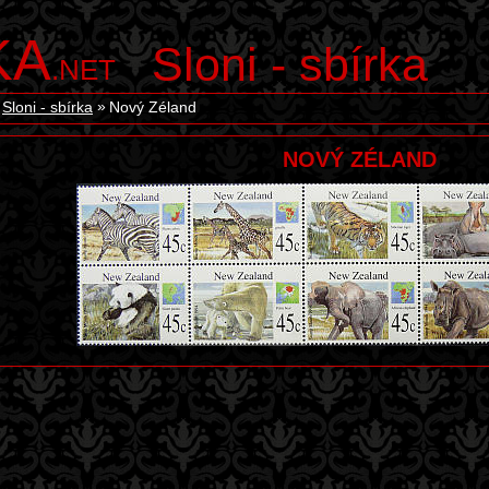
KA
Sloni - sbírka
.NET
Sloni - sbírka
Nový Zéland
NOVÝ ZÉLAND