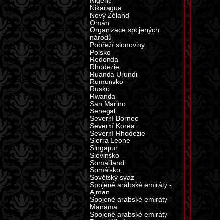
Nigérie
Nikaragua
Nový Zéland
Omán
Organizace spojených
národů
Pobřeží slonoviny
Polsko
Redonda
Rhodezie
Ruanda Urundi
Rumunsko
Rusko
Rwanda
San Marino
Senegal
Severní Borneo
Severní Korea
Severní Rhodezie
Sierra Leone
Singapur
Slovinsko
Somaliland
Somálsko
Sovětský svaz
Spojené arabské emiráty -
Ajman
Spojené arabské emiráty -
Manama
Spojené arabské emiráty -