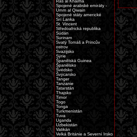
Ras al Khaima
Spojené arabské emiráty -
Umm al Qiwain
Spojené státy americké
Srí Lanka
St. Vincent
Středoafrická republika
Súdán
Surinam
Svatý Tomáš a Princův
ostrov
Svazijsko
Sýrie
Španělská Guinea
Španělsko
Švédsko
Švýcarsko
Tanger
Tanzanie
Tatarstán
Thajsko
Timor
Togo
Tonga
Turkmenistán
Tuva
Uganda
Uzbekistán
Vatikán
Velká Británie a Severní Irsko