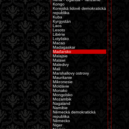
Kongo
Korejská lidově demokratická
republika
Kuba
Kyrgystán
Laos
Lesoto
Libérie
Lotyšsko
Macao
Madagaskar
Maďarsko
Malajsie
Malawi
Maledivy
Mali
Marshallovy ostrovy
Mauritanie
Mikronesie
Moldávie
Monako
Mongolsko
Mozambik
Nagaland
Namibie
Německá demokratická
republika
Německo
Niger