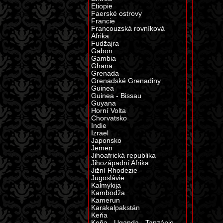
Etiopie
Faerské ostrovy
Francie
Francouzská rovníková
Afrika
Fudžajra
Gabon
Gambia
Ghana
Grenada
Grenadské Grenadiny
Guinea
Guinea - Bissau
Guyana
Horní Volta
Chorvatsko
Indie
Izrael
Japonsko
Jemen
Jihoafrická republika
Jihozápadní Afrika
Jižní Rhodezie
Jugoslávie
Kalmykija
Kambodža
Kamerun
Karakalpakstán
Keňa
Keňa - Uganda - Tanzánie