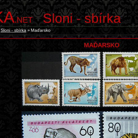
KA
Sloni - sbírka
.NET
Sloni - sbírka
Maďarsko
MAĎARSKO