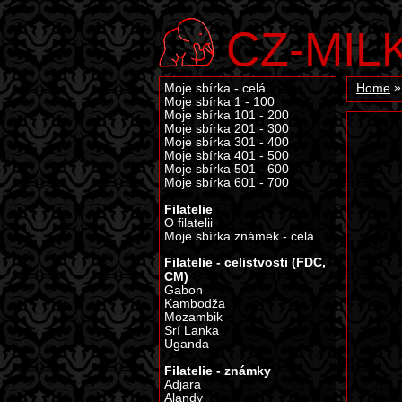
CZ-MIL
Moje sbírka - celá
Home
Moje sbírka 1 - 100
Moje sbírka 101 - 200
Moje sbírka 201 - 300
Moje sbírka 301 - 400
Moje sbírka 401 - 500
Moje sbírka 501 - 600
Moje sbírka 601 - 700
Filatelie
O filatelii
Moje sbírka známek - celá
Filatelie - celistvosti (FDC,
CM)
Gabon
Kambodža
Mozambik
Srí Lanka
Uganda
Filatelie - známky
Adjara
Alandy