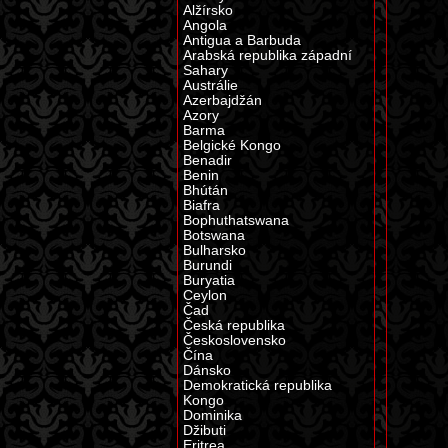
Alžírsko
Angola
Antigua a Barbuda
Arabská republika západní
Sahary
Austrálie
Azerbajdžán
Azory
Barma
Belgické Kongo
Benadir
Benin
Bhútán
Biafra
Bophuthatswana
Botswana
Bulharsko
Burundi
Buryatia
Ceylon
Čad
Česká republika
Československo
Čína
Dánsko
Demokratická republika
Kongo
Dominika
Džibuti
Eritrea