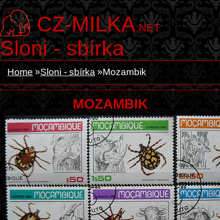
CZ-MILKA
.NET
Sloni - sbírka
Home
Sloni - sbírka
Mozambik
MOZAMBIK