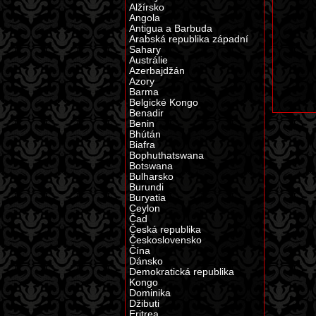
Alžírsko
Angola
Antigua a Barbuda
Arabská republika západní
Sahary
Austrálie
Azerbajdžán
Azory
Barma
Belgické Kongo
Benadir
Benin
Bhútán
Biafra
Bophuthatswana
Botswana
Bulharsko
Burundi
Buryatia
Ceylon
Čad
Česká republika
Československo
Čína
Dánsko
Demokratická republika
Kongo
Dominika
Džibuti
Eritrea