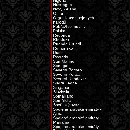
Nigérie
Nikaragua
Nový Zéland
Omán
Organizace spojených
národů
Pobřeží slonoviny
Polsko
Redonda
Rhodezie
Ruanda Urundi
Rumunsko
Rusko
Rwanda
San Marino
Senegal
Severní Borneo
Severní Korea
Severní Rhodezie
Sierra Leone
Singapur
Slovinsko
Somaliland
Somálsko
Sovětský svaz
Spojené arabské emiráty -
Ajman
Spojené arabské emiráty -
Manama
Spojené arabské emiráty -