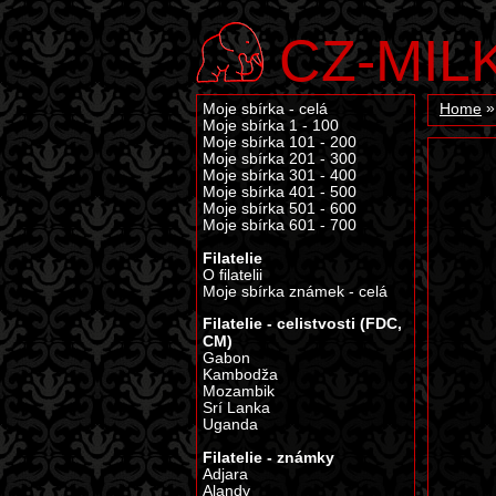
CZ-MIL
Moje sbírka - celá
Home
Moje sbírka 1 - 100
Moje sbírka 101 - 200
Moje sbírka 201 - 300
Moje sbírka 301 - 400
Moje sbírka 401 - 500
Moje sbírka 501 - 600
Moje sbírka 601 - 700
Filatelie
O filatelii
Moje sbírka známek - celá
Filatelie - celistvosti (FDC,
CM)
Gabon
Kambodža
Mozambik
Srí Lanka
Uganda
Filatelie - známky
Adjara
Alandy