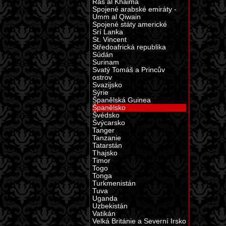
Ras al Khaima
Spojené arabské emiráty -
Umm al Qiwain
Spojené státy americké
Srí Lanka
St. Vincent
Středoafrická republika
Súdán
Surinam
Svatý Tomáš a Princův
ostrov
Svazijsko
Sýrie
Španělská Guinea
Španělsko
Švédsko
Švýcarsko
Tanger
Tanzanie
Tatarstán
Thajsko
Timor
Togo
Tonga
Turkmenistán
Tuva
Uganda
Uzbekistán
Vatikán
Velká Británie a Severní Irsko