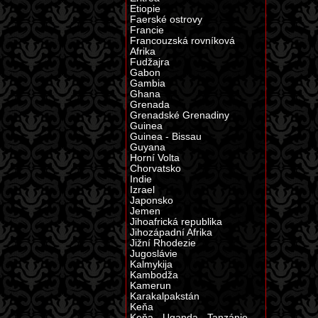
Etiopie
Faerské ostrovy
Francie
Francouzská rovníková
Afrika
Fudžajra
Gabon
Gambia
Ghana
Grenada
Grenadské Grenadiny
Guinea
Guinea - Bissau
Guyana
Horní Volta
Chorvatsko
Indie
Izrael
Japonsko
Jemen
Jihoafrická republika
Jihozápadní Afrika
Jižní Rhodezie
Jugoslávie
Kalmykija
Kambodža
Kamerun
Karakalpakstán
Keňa
Keňa - Uganda - Tanzánie