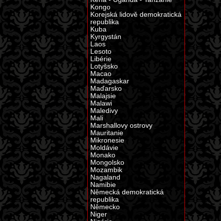
Kongo
Korejská lidově demokratická
republika
Kuba
Kyrgystán
Laos
Lesoto
Libérie
Lotyšsko
Macao
Madagaskar
Maďarsko
Malajsie
Malawi
Maledivy
Mali
Marshallovy ostrovy
Mauritanie
Mikronesie
Moldávie
Monako
Mongolsko
Mozambik
Nagaland
Namibie
Německá demokratická
republika
Německo
Niger