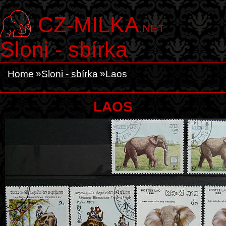
CZ-MILKA
.NET
Sloni - sbírka
Home
Sloni - sbírka
Laos
LAOS