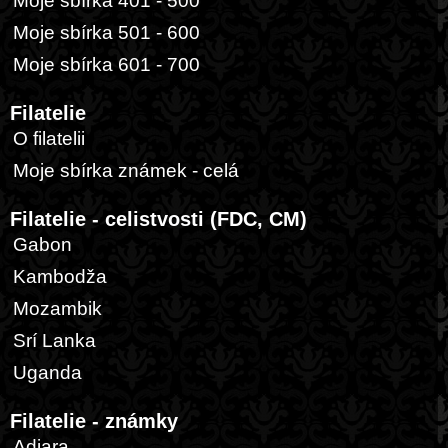
Moje sbírka 401 - 500
Moje sbírka 501 - 600
Moje sbírka 601 - 700
Filatelie
O filatelii
Moje sbírka známek - celá
Filatelie - celistvosti (FDC, CM)
Gabon
Kambodža
Mozambik
Srí Lanka
Uganda
Filatelie - známky
Adjara