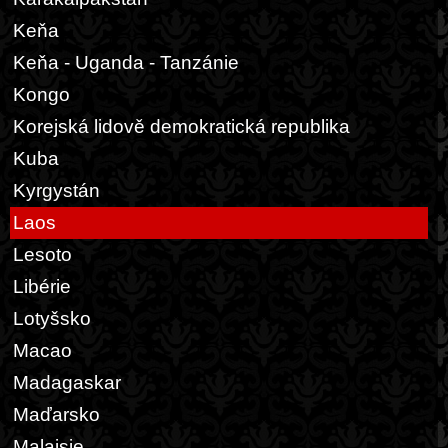
Keňa
Keňa - Uganda - Tanzánie
Kongo
Korejská lidově demokratická republika
Kuba
Kyrgystán
Laos
Lesoto
Libérie
Lotyšsko
Macao
Madagaskar
Maďarsko
Malajsie