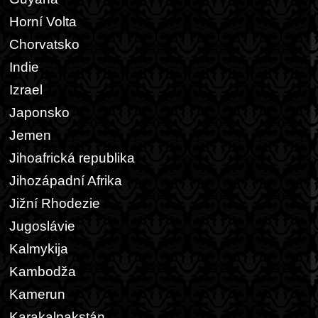
Horní Volta
Chorvatsko
Indie
Izrael
Japonsko
Jemen
Jihoafrická republika
Jihozápadní Afrika
Jižní Rhodezie
Jugoslávie
Kalmykija
Kambodža
Kamerun
Karakalpakstán