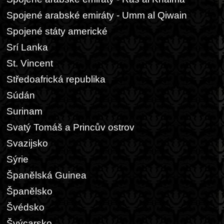
Spojené arabské emiráty - Umm al Qiwain
Spojené státy americké
Srí Lanka
St. Vincent
Středoafrická republika
Súdán
Surinam
Svatý Tomáš a Princův ostrov
Svazijsko
Sýrie
Španělská Guinea
Španělsko
Švédsko
Švýcarsko