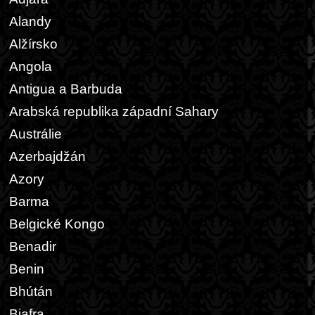
Alandy
Alžírsko
Angola
Antigua a Barbuda
Arabská republika západní Sahary
Austrálie
Azerbajdžán
Azory
Barma
Belgické Kongo
Benadir
Benin
Bhútán
Biafra