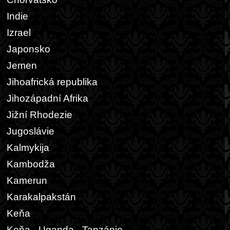
Indie
Izrael
Japonsko
Jemen
Jihoafrická republika
Jihozápadní Afrika
Jižní Rhodezie
Jugoslávie
Kalmykija
Kambodža
Kamerun
Karakalpakstán
Keňa
Keňa - Uganda - Tanzánie