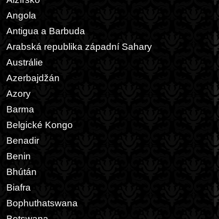
Angola
Antigua a Barbuda
Arabská republika západní Sahary
Austrálie
Azerbajdžán
Azory
Barma
Belgické Kongo
Benadir
Benin
Bhútán
Biafra
Bophuthatswana
Botswana