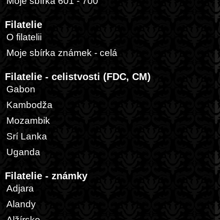
Moje sbírka 601 - 700
Filatelie
O filatelii
Moje sbírka známek - celá
Filatelie - celistvosti (FDC, CM)
Gabon
Kambodža
Mozambik
Srí Lanka
Uganda
Filatelie - známky
Adjara
Alandy
Alžírsko