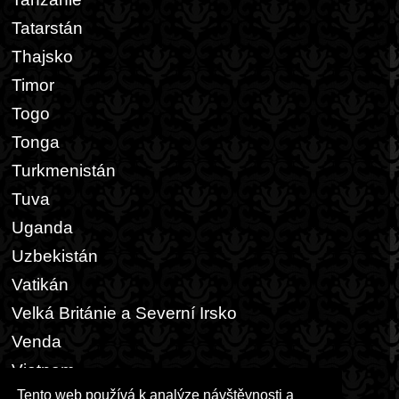
Tatarstán
Thajsko
Timor
Togo
Tonga
Turkmenistán
Tuva
Uganda
Uzbekistán
Vatikán
Velká Británie a Severní Irsko
Venda
Vietnam
Tento web používá k analýze návštěvnosti a
Zair