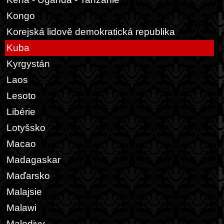
Kongo
Korejská lidově demokratická republika
Kuba
Kyrgystán
Laos
Lesoto
Libérie
Lotyšsko
Macao
Madagaskar
Maďarsko
Malajsie
Malawi
Maledivy