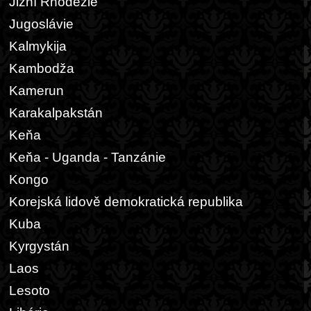
Jižní Rhodezie
Jugoslávie
Kalmykija
Kambodža
Kamerun
Karakalpakstán
Keňa
Keňa - Uganda - Tanzánie
Kongo
Korejská lidově demokratická republika
Kuba
Kyrgystán
Laos
Lesoto