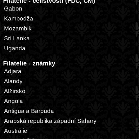
Filatelie - celistvosti (FDC, CM)
Gabon
Kambodža
Mozambik
Srí Lanka
Uganda
Filatelie - známky
Adjara
Alandy
Alžírsko
Angola
Antigua a Barbuda
Arabská republika západní Sahary
Austrálie