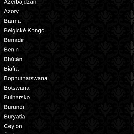
Azerbajdžán
Azory
Barma
Belgické Kongo
Benadir
Benin
Bhútán
Biafra
Bophuthatswana
Botswana
Bulharsko
Burundi
Buryatia
Ceylon