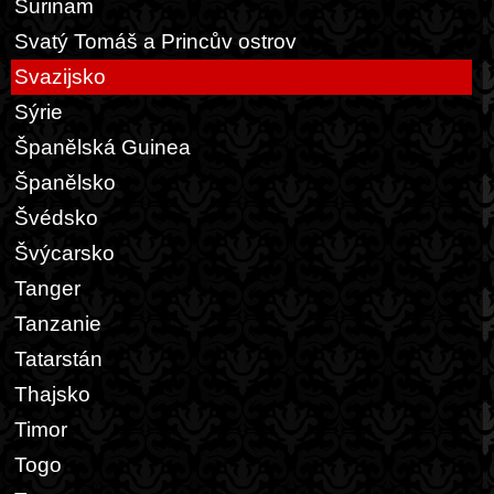
Surinam
Svatý Tomáš a Princův ostrov
Svazijsko
Sýrie
Španělská Guinea
Španělsko
Švédsko
Švýcarsko
Tanger
Tanzanie
Tatarstán
Thajsko
Timor
Togo