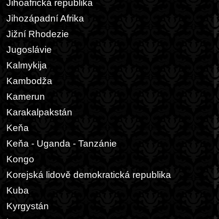
Jihoafrická republika
Jihozápadní Afrika
Jižní Rhodezie
Jugoslávie
Kalmykija
Kambodža
Kamerun
Karakalpakstán
Keňa
Keňa - Uganda - Tanzánie
Kongo
Korejská lidově demokratická republika
Kuba
Kyrgystán