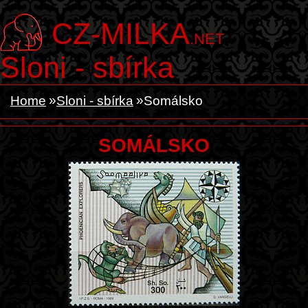
CZ-MILKA
.NET
Sloni - sbírka
Home
Sloni - sbírka
Somálsko
SOMÁLSKO