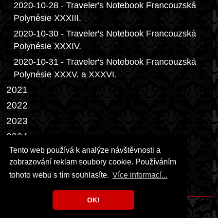
2020-10-28 - Traveler's Notebook Francouzská
Polynésie XXXIII.
2020-10-30 - Traveler's Notebook Francouzská
Polynésie XXXIV.
2020-10-31 - Traveler's Notebook Francouzská
Polynésie XXXV. a XXXVI.
2021
2022
2023
2024
Tento web používá k analýze návštěvnosti a
2025
zobrazování reklam soubory cookie. Používáním
2026
tohoto webu s tím souhlasíte.
Více informací...
Přáníčka
OK!
Copyright © 1999 - 2026 Milka