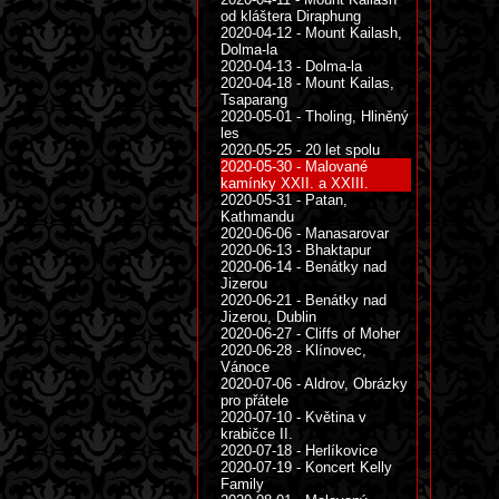
od kláštera Diraphung
2020-04-12 - Mount Kailash,
Dolma-la
2020-04-13 - Dolma-la
2020-04-18 - Mount Kailas,
Tsaparang
2020-05-01 - Tholing, Hliněný
les
2020-05-25 - 20 let spolu
2020-05-30 - Malované
kamínky XXII. a XXIII.
2020-05-31 - Patan,
Kathmandu
2020-06-06 - Manasarovar
2020-06-13 - Bhaktapur
2020-06-14 - Benátky nad
Jizerou
2020-06-21 - Benátky nad
Jizerou, Dublin
2020-06-27 - Cliffs of Moher
2020-06-28 - Klínovec,
Vánoce
2020-07-06 - Aldrov, Obrázky
pro přátele
2020-07-10 - Květina v
krabičce II.
2020-07-18 - Herlíkovice
2020-07-19 - Koncert Kelly
Family