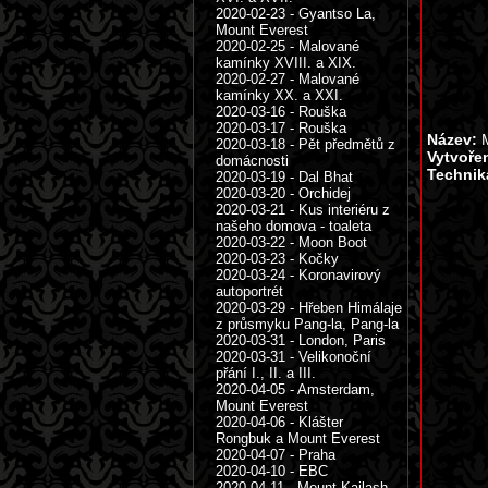
2020-02-23 - Gyantso La,
Mount Everest
2020-02-25 - Malované
kamínky XVIII. a XIX.
2020-02-27 - Malované
kamínky XX. a XXI.
2020-03-16 - Rouška
2020-03-17 - Rouška
Název:
M
2020-03-18 - Pět předmětů z
Vytvoře
domácnosti
Technik
2020-03-19 - Dal Bhat
2020-03-20 - Orchidej
2020-03-21 - Kus interiéru z
našeho domova - toaleta
2020-03-22 - Moon Boot
2020-03-23 - Kočky
2020-03-24 - Koronavirový
autoportrét
2020-03-29 - Hřeben Himálaje
z průsmyku Pang-la, Pang-la
2020-03-31 - London, Paris
2020-03-31 - Velikonoční
přání I., II. a III.
2020-04-05 - Amsterdam,
Mount Everest
2020-04-06 - Klášter
Rongbuk a Mount Everest
2020-04-07 - Praha
2020-04-10 - EBC
2020-04-11 - Mount Kailash