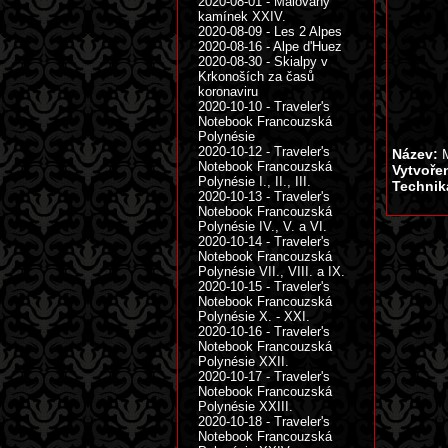
2020-08-01 - Malovaný
kamínek XXIV.
2020-08-09 - Les 2 Alpes
2020-08-16 - Alpe d'Huez
2020-08-30 - Skialpy v
Krkonoších za časů
koronaviru
2020-10-10 - Traveler's
Notebook Francouzská
Polynésie
2020-10-12 - Traveler's
Název:
M
Notebook Francouzská
Vytvoře
Polynésie I., II., III.
Technik
2020-10-13 - Traveler's
Notebook Francouzská
Polynésie IV., V. a VI.
2020-10-14 - Traveler's
Notebook Francouzská
Polynésie VII., VIII. a IX.
2020-10-15 - Traveler's
Notebook Francouzská
Polynésie X. - XXI.
2020-10-16 - Traveler's
Notebook Francouzská
Polynésie XXII.
2020-10-17 - Traveler's
Notebook Francouzská
Polynésie XXIII.
2020-10-18 - Traveler's
Notebook Francouzská