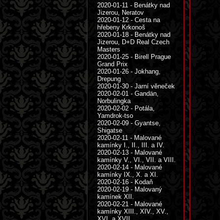
2020-01-11 - Benátky nad
Jizerou, Neratov
2020-01-12 - Cesta na
hřebeny Krkonoš
2020-01-18 - Benátky nad
Jizerou, D+D Real Czech
Masters
2020-01-25 - Birell Prague
Grand Prix
2020-01-26 - Jokhang,
Drepung
2020-01-30 - Jarní věneček
2020-02-01 - Gandän,
Norbulingka
2020-02-02 - Potála,
Yamdrok-tso
2020-02-09 - Gyantse,
Shigatse
2020-02-11 - Malované
kamínky I., II., III. a IV.
2020-02-13 - Malované
kamínky V., VI., VII. a VIII.
2020-02-14 - Malované
kamínky IX., X. a XI.
2020-02-16 - Kodaň
2020-02-19 - Malovaný
kamínek XII.
2020-02-21 - Malované
kamínky XIII., XIV., XV.,
XVI. a XVII.